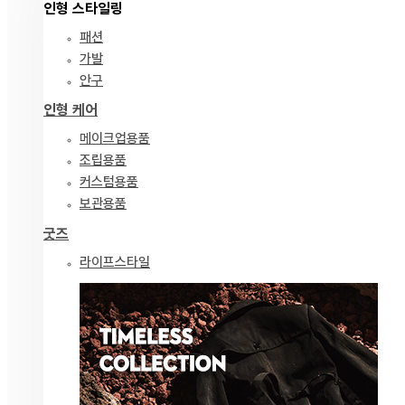
인형 스타일링
패션
가발
안구
인형 케어
메이크업용품
조립용품
커스텀용품
보관용품
굿즈
라이프스타일