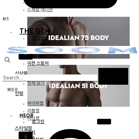
리미티드 에디션
스페셜 에디션
Cart
THE GEM
로그인
공지
X
고객지원
이전 스토어
신상품
전체 보기
₩
0
0
인형
하이퍼젬
리틀젬
NEOR
티니젬
로그인
스타일링
공지
X
파츠