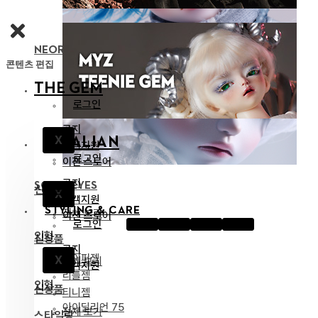
NEOR 13 BODY
콘텐츠 편집
THE GEM
로그인
공지
X
IDEALIAN
고객지원
로그인
이전 스토어
공지
SOOM EYES
신상품
X
고객지원
STYLING & CARE
전체 보기
이전 스토어
로그인
인형
신상품
공지
하이퍼젬
X
전체 보기
고객지원
리틀젬
인형
신상품
티니젬
아이딜리언 75
전체 보기
스타일링