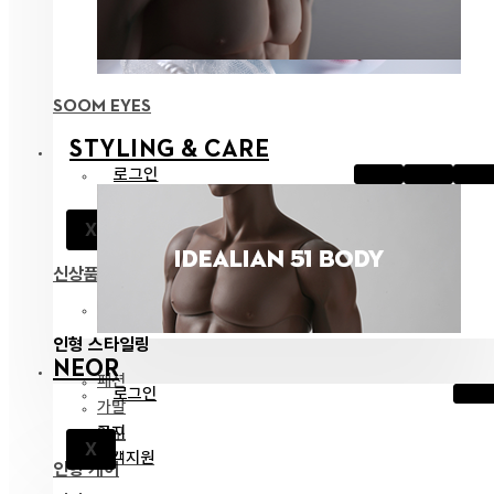
SOOM EYES
STYLING & CARE
로그인
공지
X
고객지원
신상품
전체 보기
인형 스타일링
NEOR
패션
로그인
가발
공지
안구
X
고객지원
인형 케어