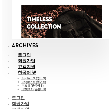
ARCHIVES
로그인
회원가입
고객지원
한국어 ￦
English $
(
영어 $
)
English €
(
영어 €
)
中文 $
(
중국어 $
)
日本語 ¥
(
일본어 ¥
)
로그인
회원가입