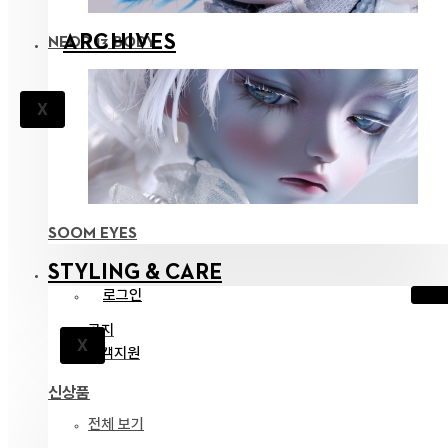
ARCHIVES
NEOR 13 BODY
X
SOOM EYES
STYLING & CARE
로그인
공지
X
고객지원
신상품
전체 보기