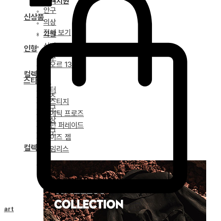
고객지원
안구
신상품
의상
전체 보기
가발
신발
인형
도구
네오르 13
컬렉션
스타일링
얼터
파츠
베스티지
안구
포에틱 프로즈
의상
녹턴 퍼레이드
도구
마이즈 젬
컬렉션
타임리스
드리티아 연대기
Cart