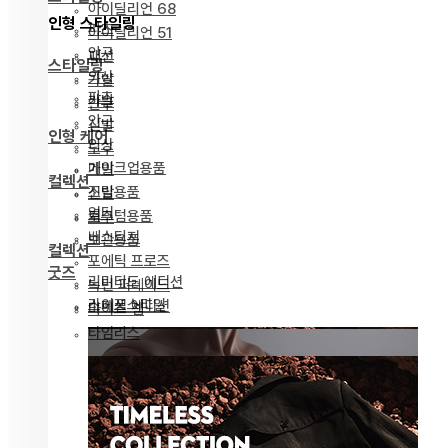
아이딜리언 68
인형 스타일링
파츠
아이딜리언 51
안구
패션
스타일링
의상
가발
파츠
가발
안구
안구
신발
인형 케어
의상
도구
메이크업용품
가발
컬렉션
조립용품
신발
얼터
커스텀용품
도구
베스티지
보관용품
컬렉션
포에틱 프로즈
굿즈
리미티드 에디션
녹턴 퍼레이드
라이프스타일
스페셜 에디션
마이즈 젬
타임리스