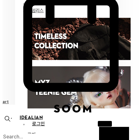
마이즈 젬
타임리스
Cart
IDEALIAN
로그인
공지
X