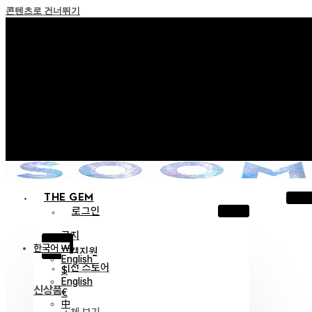
콘텐츠로 건너뛰기
+ 포인트 소멸 정책 시행 안내
+ 이용약관 개정 사전 안내 (26년 6월 13일 시행)
+ NEW 녹턴 퍼레이드 컬렉션을 만나보세요 !
+ NEW 베스티지 컬렉션을 만나보세요 !
+ NEW 얼터 컬렉션을 만나보세요 !
THE GEM
로그인
공지
X
한국어 ￦
고객지원
English
이전 스토어
$
English
신상품
€
中