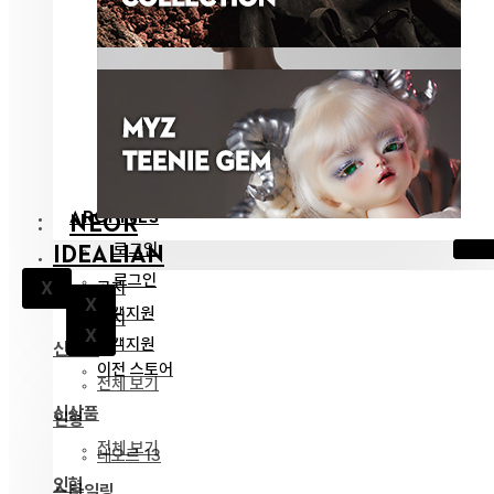
ARCHIVES
NEOR
로그인
IDEALIAN
로그인
공지
X
X
고객지원
공지
X
고객지원
신상품
이전 스토어
전체 보기
신상품
인형
전체 보기
네오르 13
인형
스타일링