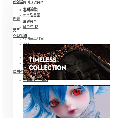
신상품
메이크업용품
조립용품
전체 보기
커스텀용품
인형
보관용품
네오르 13
굿즈
스타일링
라이프스타일
파츠
안구
의상
도구
컬렉션
드리티아 연대기