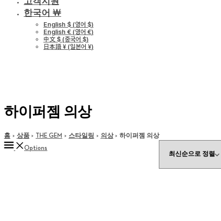
고객지원
한국어 ￦
English $
(
영어 $
)
English €
(
영어 €
)
中文 $
(
중국어 $
)
日本語 ¥
(
일본어 ¥
)
하이퍼젬 의상
홈
상품
THE GEM
스타일링
의상
하이퍼젬 의상
Options