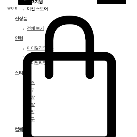
고객지원
₩
0
0
이전 스토어
신상품
전체 보기
인형
아이딜리언 75
아이딜리언 68
아이딜리언 51
스타일링
파츠
안구
의상
가발
신발
도구
컬렉션