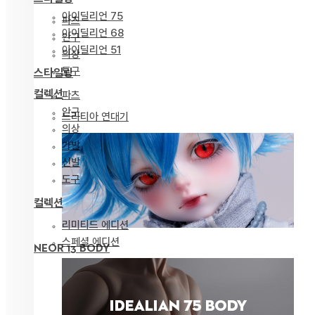
아이딜리언 75
파츠
아이딜리언 68
안구
아이딜리언 51
의상
도구
스타일링
컬렉션
파츠
안구
드리티아 연대기
의상
가발
신발
도구
컬렉션
리미티드 에디션
스페셜 에디션
NEOR 13 BODY