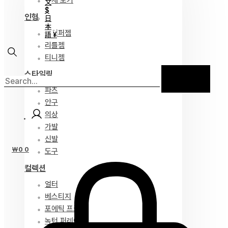
전체 보기
文
$
인형
日
本
하이퍼젬
語 ¥
리틀젬
티니젬
스타일링
파츠
안구
의상
가발
신발
₩
0
0
도구
컬렉션
얼터
베스티지
포에틱 프로즈
녹턴 퍼레이드