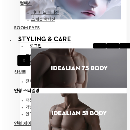
컬렉션
리미티드 에디션
스페셜 에디션
SOOM EYES
STYLING & CARE
로그인
공지
X
고객지원
신상품
전체 보기
인형 스타일링
패션
가발
안구
인형 케어