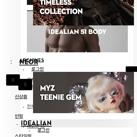
ARCHIVES
NEOR
로그인
공지
X
X
고객지원
신상품
전체 보기
인형
IDEALIAN
네오르 13
로그인
스타일링