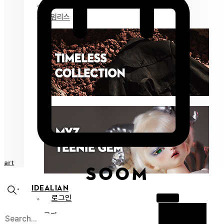
마이즈 젬
타임리스
Cart
IDEALIAN
로그인
공지
X