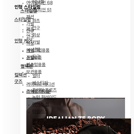
티니젬
아이딜리언 68
인형 스타일링
아이딜리언 51
스타일링
패션
스타일링
파츠
가발
안구
파츠
안구
의상
안구
인형 케어
가발
의상
신발
메이크업용품
가발
도구
조립용품
신발
커스텀용품
도구
컬렉션
보관용품
컬렉션
얼터
굿즈
베스티지
리미티드 에디션
포에틱 프로즈
라이프스타일
스페셜 에디션
녹턴 퍼레이드
마이즈 젬
타임리스