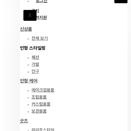
로그인
공지
X
고객지원
신상품
전체 보기
인형 스타일링
패션
가발
안구
인형 케어
메이크업용품
조립용품
커스텀용품
보관용품
굿즈
라이프스타일