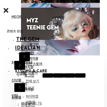
NEOR 13 BODY
콘텐츠 편집
THE GEM
로그인
IDEALIAN
공지
로그인
X
고객지원
공지
SOOM EYES
이전 스토어
X
고객지원
STYLING & CARE
이전 스토어
신상품
로그인
신상품
전체 보기
공지
X
전체 보기
인형
고객지원
인형
하이퍼젬
신상품
리틀젬
아이딜리언 75
전체 보기