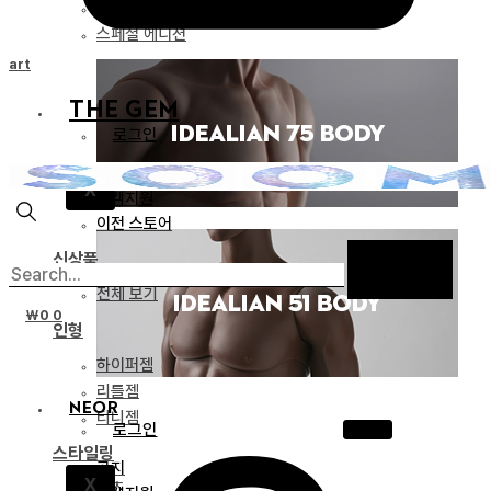
리미티드 에디션
스페셜 에디션
Cart
THE GEM
로그인
공지
X
고객지원
이전 스토어
신상품
전체 보기
₩
0
0
인형
하이퍼젬
리틀젬
NEOR
티니젬
로그인
스타일링
공지
X
파츠