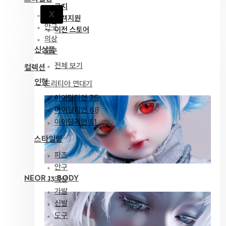
공지
X
파츠
고객지원
안구
이전 스토어
의상
신상품
도구
전체 보기
컬렉션
인형
드리티아 연대기
아이딜리언 75
아이딜리언 68
아이딜리언 51
스타일링
파츠
안구
NEOR 13 BODY
의상
가발
신발
도구