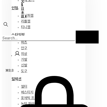
전체 보기
文
$
인형
日
本
하이퍼젬
語 ¥
리틀젬
티니젬
스타일링
파츠
안구
의상
가발
신발
₩
0
0
도구
컬렉션
얼터
베스티지
포에틱 프로즈
녹턴 퍼레이드