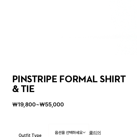
PINSTRIPE FORMAL SHIRT
& TIE
₩
19,800
~
₩
55,000
클리어
Outfit Type