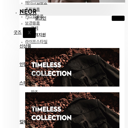
메이크업용품
조립용품
NEOR
커스텀용품
로그인
보관용품
공지
굿즈
X
고객지원
라이프스타일
신상품
전체 보기
인형
네오르 13
스타일링
파츠
안구
의상
도구
컬렉션