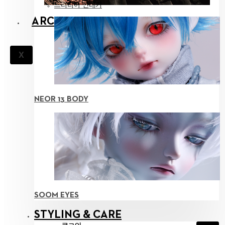
드리티아 연대기
ARCHIVES
X
NEOR 13 BODY
SOOM EYES
STYLING & CARE