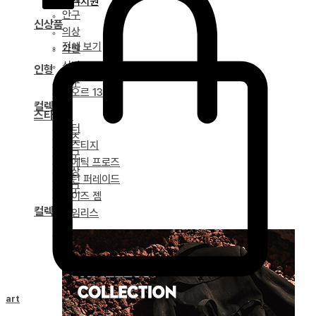
고객지원
안구
신상품
의상
전체 보기
가발
신발
인형
도구
네오르 13
컬렉션
스타일링
얼터
파츠
베스티지
안구
포에틱 프로즈
의상
녹턴 퍼레이드
도구
마이즈 젬
컬렉션
타임리스
드리티아 연대기
Cart