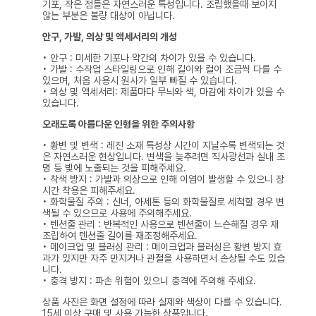
기포, 작은 점들은 자연스러운 특성입니다. 조립했을때 보이지
않는 부분은 불량 대상이 아닙니다.
안구, 가발, 의상 및 액세서리의 개성
• 안구 : 미세한 기포나 약간의 차이가 있을 수 있습니다.
• 가발 : 수작업 스타일링으로 인해 길이와 컬이 조금씩 다를 수
있으며, 처음 사용시 원사가 일부 빠질 수 있습니다.
• 의상 및 액세서리: 제품마다 무늬와 색, 마감에 차이가 있을 수
있습니다.
오래도록 아름다운 인형을 위한 주의사항
• 황변 및 변색 : 레진 소재 특성상 시간이 지날수록 변색되는 것
은 자연스러운 현상입니다. 변색을 늦추려면 직사광선과 실내 조
명 등 빛에 노출되는 것을 피해주세요.
• 착색 방지 : 가발과 의상으로 인해 이염이 발생할 수 있으니 장
시간 착용은 피해주세요.
• 화학물질 주의 : 신너, 아세톤 등의 화학물질로 세척할 경우 변
색될 수 있으므로 사용에 주의해주세요.
• 텐션줄 관리 : 반복적인 사용으로 텐션줄이 느슨해질 경우 재
조립하여 텐션줄 길이를 재조정해주세요.
• 메이크업 및 블러싱 관리 : 메이크업과 블러싱은 황변 방지 효
과가 있지만 자주 만지거나 관절을 사용하면서 손상될 수도 있습
니다.
• 충격 방지 : 파손 위험이 있으니 충격에 주의해 주세요.
상품 사진은 화면 설정에 따라 실제와 색상이 다를 수 있습니다.
15세 이상 구매 및 사용 가능한 상품입니다.