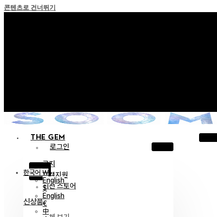
콘텐츠로 건너뛰기
+ 포인트 소멸 정책 시행 안내
+ 이용약관 개정 사전 안내 (26년 6월 13일 시행)
+ NEW 녹턴 퍼레이드 컬렉션을 만나보세요 !
+ NEW 베스티지 컬렉션을 만나보세요 !
+ NEW 얼터 컬렉션을 만나보세요 !
THE GEM
로그인
공지
X
한국어 ￦
고객지원
English
이전 스토어
$
English
신상품
€
中