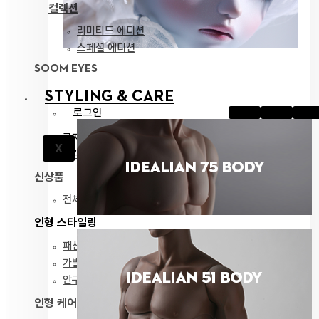
컬렉션
리미티드 에디션
스페셜 에디션
SOOM EYES
STYLING & CARE
로그인
공지
X
고객지원
신상품
전체 보기
인형 스타일링
패션
가발
안구
인형 케어