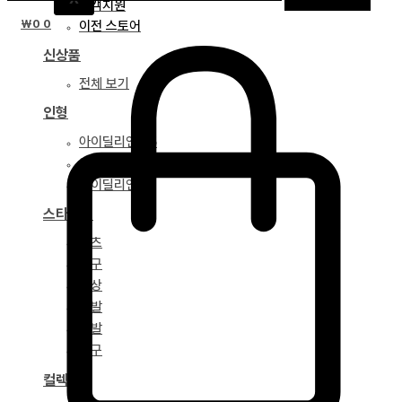
고객지원
₩
0
0
이전 스토어
신상품
전체 보기
인형
아이딜리언 75
아이딜리언 68
아이딜리언 51
스타일링
파츠
안구
의상
가발
신발
도구
컬렉션