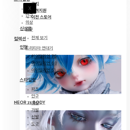
공지
X
파츠
고객지원
안구
이전 스토어
의상
신상품
도구
전체 보기
컬렉션
인형
드리티아 연대기
아이딜리언 75
아이딜리언 68
아이딜리언 51
스타일링
파츠
안구
NEOR 13 BODY
의상
가발
신발
도구