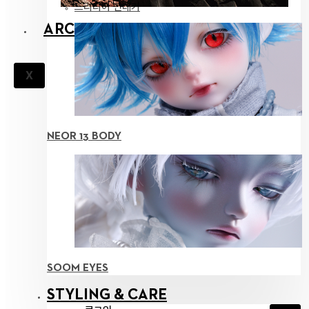
드리티아 연대기
ARCHIVES
X
NEOR 13 BODY
SOOM EYES
STYLING & CARE