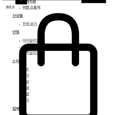
고객지원
₩
0
0
이전 스토어
신상품
전체 보기
인형
아이딜리언 75
아이딜리언 68
아이딜리언 51
스타일링
파츠
안구
의상
가발
신발
도구
컬렉션