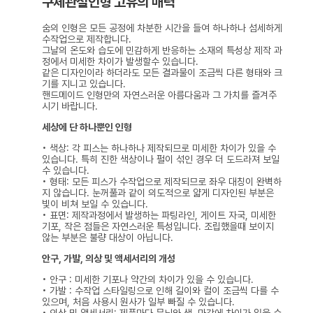
구체관절인형 고유의 매력
숨의 인형은 모든 공정에 차분한 시간을 들여 하나하나 섬세하게
수작업으로 제작합니다.
그날의 온도와 습도에 민감하게 반응하는 소재의 특성상 제작 과
정에서 미세한 차이가 발생할수 있습니다.
같은 디자인이라 하더라도 모든 결과물이 조금씩 다른 형태와 크
기를 지니고 있습니다.
핸드메이드 인형만의 자연스러운 아름다움과 그 가치를 즐겨주
시기 바랍니다.
세상에 단 하나뿐인 인형
• 색상: 각 피스는 하나하나 제작되므로 미세한 차이가 있을 수
있습니다. 특히 진한 색상이나 펄이 섞인 경우 더 도드라져 보일
수 있습니다.
• 형태: 모든 피스가 수작업으로 제작되므로 좌우 대칭이 완벽하
지 않습니다. 눈꺼풀과 같이 의도적으로 얇게 디자인된 부분은
빛이 비쳐 보일 수 있습니다.
• 표면: 제작과정에서 발생하는 파팅라인, 게이트 자국, 미세한
기포, 작은 점들은 자연스러운 특성입니다. 조립했을때 보이지
않는 부분은 불량 대상이 아닙니다.
안구, 가발, 의상 및 액세서리의 개성
• 안구 : 미세한 기포나 약간의 차이가 있을 수 있습니다.
• 가발 : 수작업 스타일링으로 인해 길이와 컬이 조금씩 다를 수
있으며, 처음 사용시 원사가 일부 빠질 수 있습니다.
• 의상 및 액세서리: 제품마다 무늬와 색, 마감에 차이가 있을 수