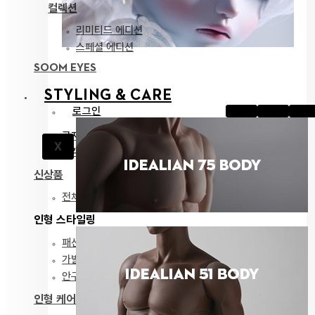
컬렉션
리미티드 에디션
스페셜 에디션
SOOM EYES
STYLING & CARE
로그인
공지
X
고객지원
신상품
전체 보기
인형 스타일링
패션
가발
안구
인형 케어