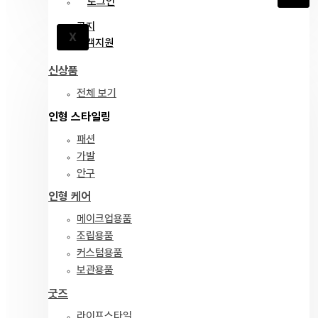
로그인
공지
X
고객지원
신상품
전체 보기
인형 스타일링
패션
가발
안구
인형 케어
메이크업용품
조립용품
커스텀용품
보관용품
굿즈
라이프스타일