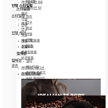
티니젬
아이딜리언 68
인형 스타일링
아이딜리언 51
스타일링
패션
스타일링
파츠
가발
안구
파츠
안구
의상
안구
인형 케어
가발
의상
신발
메이크업용품
가발
도구
조립용품
신발
커스텀용품
도구
컬렉션
보관용품
컬렉션
얼터
굿즈
베스티지
리미티드 에디션
포에틱 프로즈
라이프스타일
스페셜 에디션
녹턴 퍼레이드
마이즈 젬
타임리스