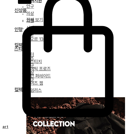
고객지원
안구
신상품
의상
전체 보기
가발
신발
인형
도구
네오르 13
컬렉션
스타일링
얼터
파츠
베스티지
안구
포에틱 프로즈
의상
녹턴 퍼레이드
도구
마이즈 젬
컬렉션
타임리스
드리티아 연대기
Cart