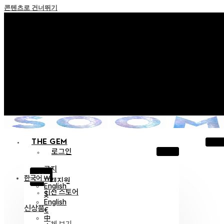
콘텐츠로 건너뛰기
+ 포인트 소멸 정책 시행 안내
+ 이용약관 개정 사전 안내 (26년 6월 13일 시행)
+ NEW 녹턴 퍼레이드 컬렉션을 만나보세요 !
+ NEW 베스티지 컬렉션을 만나보세요 !
+ NEW 얼터 컬렉션을 만나보세요 !
THE GEM
로그인
공지
X
한국어 ￦
고객지원
English
이전 스토어
$
English
신상품
€
中