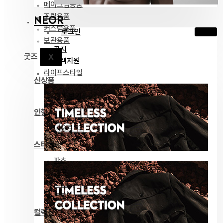
메이크업용품
조립용품
NEOR
커스텀용품
로그인
보관용품
공지
굿즈
X
고객지원
라이프스타일
신상품
전체 보기
인형
네오르 13
스타일링
파츠
안구
의상
도구
컬렉션