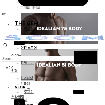
리미티드 에디션
스페셜 에디션
Cart
THE GEM
로그인
공지
X
고객지원
이전 스토어
신상품
전체 보기
₩
0
0
인형
하이퍼젬
리틀젬
NEOR
티니젬
로그인
스타일링
공지
X
파츠