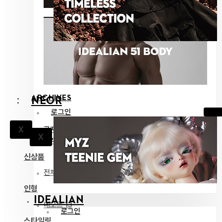
ARCHIVES
NEOR
로그인
공지
X
X
고객지원
신상품
전체 보기
인형
IDEALIAN
네오르 13
로그인
스타일링