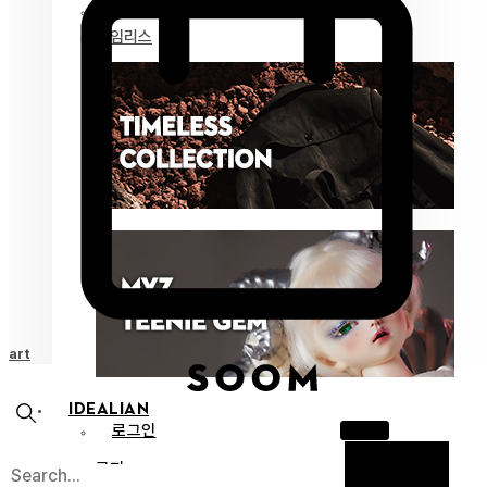
마이즈 젬
타임리스
Cart
IDEALIAN
로그인
공지
X