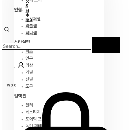
전체 보기
文
$
인형
日
本
하이퍼젬
語 ¥
리틀젬
티니젬
스타일링
파츠
안구
의상
가발
신발
₩
0
0
도구
컬렉션
얼터
베스티지
포에틱 프로즈
녹턴 퍼레이드