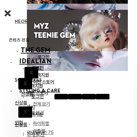
NEOR 13 BODY
콘텐츠 편집
THE GEM
로그인
IDEALIAN
공지
로그인
X
고객지원
공지
SOOM EYES
이전 스토어
X
고객지원
STYLING & CARE
이전 스토어
신상품
로그인
신상품
전체 보기
공지
X
전체 보기
인형
고객지원
인형
하이퍼젬
신상품
리틀젬
아이딜리언 75
전체 보기