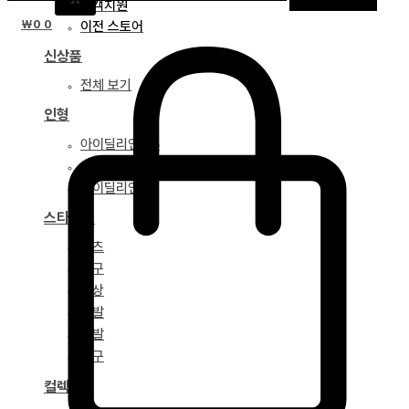
고객지원
₩
0
0
이전 스토어
신상품
전체 보기
인형
아이딜리언 75
아이딜리언 68
아이딜리언 51
스타일링
파츠
안구
의상
가발
신발
도구
컬렉션