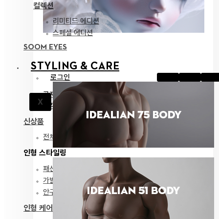
컬렉션
리미티드 에디션
스페셜 에디션
SOOM EYES
STYLING & CARE
로그인
공지
X
고객지원
신상품
전체 보기
인형 스타일링
패션
가발
안구
인형 케어