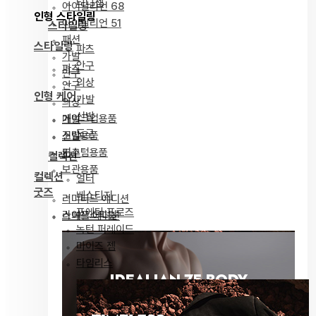
티니젬
아이딜리언 68
인형 스타일링
아이딜리언 51
스타일링
패션
스타일링
파츠
가발
안구
파츠
안구
의상
안구
인형 케어
가발
의상
신발
메이크업용품
가발
도구
조립용품
신발
커스텀용품
도구
컬렉션
보관용품
컬렉션
얼터
굿즈
베스티지
리미티드 에디션
포에틱 프로즈
라이프스타일
스페셜 에디션
녹턴 퍼레이드
마이즈 젬
타임리스