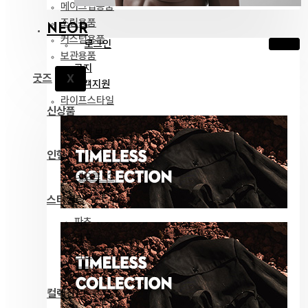
메이크업용품
조립용품
NEOR
커스텀용품
로그인
보관용품
공지
굿즈
X
고객지원
라이프스타일
신상품
전체 보기
인형
네오르 13
스타일링
파츠
안구
의상
도구
컬렉션