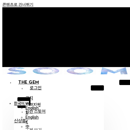
콘텐츠로 건너뛰기
+ 포인트 소멸 정책 시행 안내
+ 이용약관 개정 사전 안내 (26년 6월 13일 시행)
+ NEW 녹턴 퍼레이드 컬렉션을 만나보세요 !
+ NEW 베스티지 컬렉션을 만나보세요 !
+ NEW 얼터 컬렉션을 만나보세요 !
THE GEM
로그인
공지
X
한국어 ￦
고객지원
English
이전 스토어
$
English
신상품
€
中