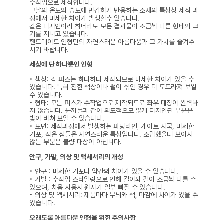
수작업으로 제작합니다.
그날의 온도와 습도에 민감하게 반응하는 소재의 특성상 제작 과
정에서 미세한 차이가 발생할수 있습니다.
같은 디자인이라 하더라도 모든 결과물이 조금씩 다른 형태와 크
기를 지니고 있습니다.
핸드메이드 인형만의 자연스러운 아름다움과 그 가치를 즐겨주
시기 바랍니다.
세상에 단 하나뿐인 인형
• 색상: 각 피스는 하나하나 제작되므로 미세한 차이가 있을 수
있습니다. 특히 진한 색상이나 펄이 섞인 경우 더 도드라져 보일
수 있습니다.
• 형태: 모든 피스가 수작업으로 제작되므로 좌우 대칭이 완벽하
지 않습니다. 눈꺼풀과 같이 의도적으로 얇게 디자인된 부분은
빛이 비쳐 보일 수 있습니다.
• 표면: 제작과정에서 발생하는 파팅라인, 게이트 자국, 미세한
기포, 작은 점들은 자연스러운 특성입니다. 조립했을때 보이지
않는 부분은 불량 대상이 아닙니다.
안구, 가발, 의상 및 액세서리의 개성
• 안구 : 미세한 기포나 약간의 차이가 있을 수 있습니다.
• 가발 : 수작업 스타일링으로 인해 길이와 컬이 조금씩 다를 수
있으며, 처음 사용시 원사가 일부 빠질 수 있습니다.
• 의상 및 액세서리: 제품마다 무늬와 색, 마감에 차이가 있을 수
있습니다.
오래도록 아름다운 인형을 위한 주의사항