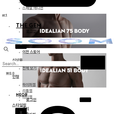
리미티드 에디션
스페셜 에디션
Cart
THE GEM
로그인
공지
X
고객지원
이전 스토어
신상품
전체 보기
₩
0
0
인형
하이퍼젬
리틀젬
NEOR
티니젬
로그인
스타일링
공지
X
파츠