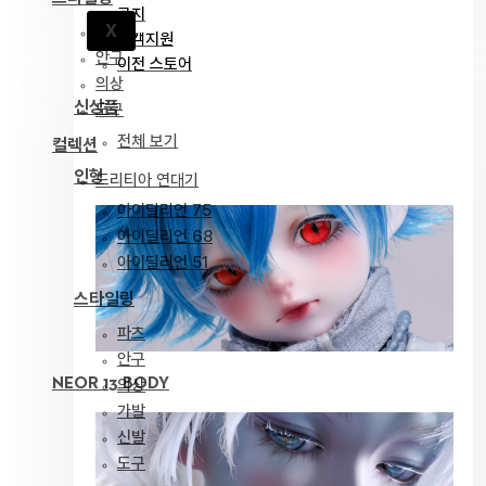
공지
X
파츠
고객지원
안구
이전 스토어
의상
신상품
도구
전체 보기
컬렉션
인형
드리티아 연대기
아이딜리언 75
아이딜리언 68
아이딜리언 51
스타일링
파츠
안구
NEOR 13 BODY
의상
가발
신발
도구