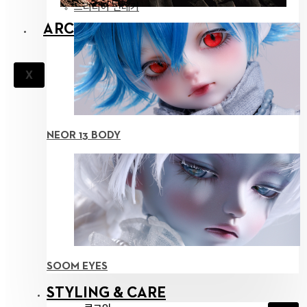
드리티아 연대기
ARCHIVES
X
NEOR 13 BODY
SOOM EYES
STYLING & CARE