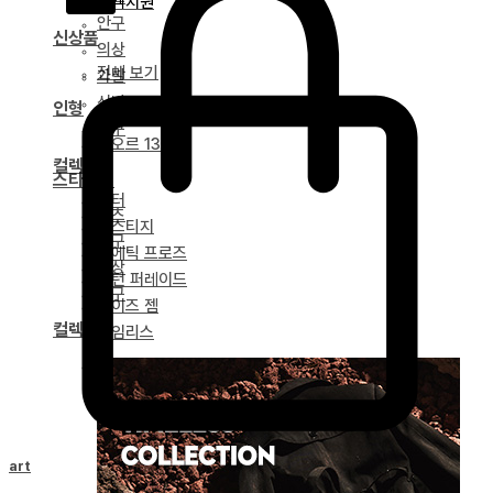
고객지원
안구
신상품
의상
전체 보기
가발
신발
인형
도구
네오르 13
컬렉션
스타일링
얼터
파츠
베스티지
안구
포에틱 프로즈
의상
녹턴 퍼레이드
도구
마이즈 젬
컬렉션
타임리스
드리티아 연대기
Cart