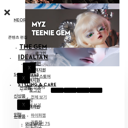
NEOR 13 BODY
콘텐츠 편집
THE GEM
로그인
IDEALIAN
공지
로그인
X
고객지원
공지
SOOM EYES
이전 스토어
X
고객지원
STYLING & CARE
이전 스토어
신상품
로그인
신상품
전체 보기
공지
X
전체 보기
인형
고객지원
인형
하이퍼젬
신상품
리틀젬
아이딜리언 75
전체 보기