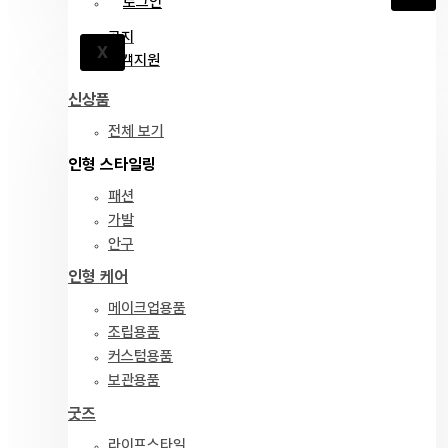
로그인
공지
X
고객지원
신상품
전체 보기
인형 스타일링
패션
가발
안구
인형 케어
메이크업용품
조립용품
커스텀용품
보관용품
굿즈
라이프스타일