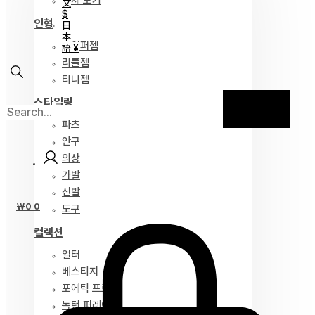
전체 보기
文
$
인형
日
本
하이퍼젬
語 ¥
리틀젬
티니젬
스타일링
파츠
안구
의상
가발
신발
₩
0
0
도구
컬렉션
얼터
베스티지
포에틱 프로즈
녹턴 퍼레이드