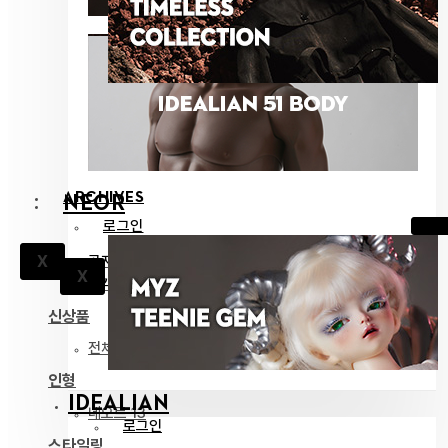
ARCHIVES
NEOR
로그인
공지
X
X
고객지원
신상품
전체 보기
인형
IDEALIAN
네오르 13
로그인
스타일링