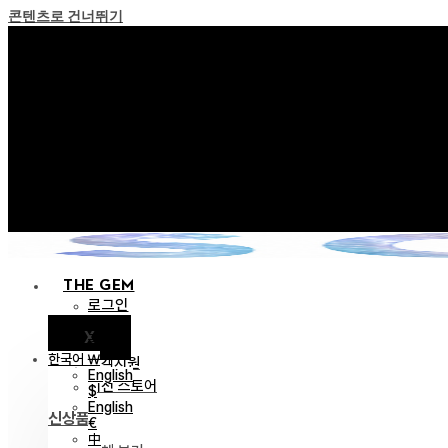
콘텐츠로 건너뛰기
+ 포인트 소멸 정책 
+ 이용약관 개정 사전 안내 (26년
+ NEW 녹턴 퍼레이드 컬렉션
+ NEW 베스티지 컬렉션을
+ NEW 얼터 컬렉션을 
THE GEM
로그인
X
공지
한국어 ￦
고객지원
English
이전 스토어
$
English
신상품
€
中