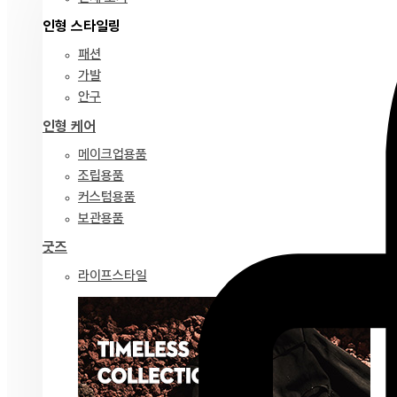
인형 스타일링
패션
가발
안구
인형 케어
메이크업용품
조립용품
커스텀용품
보관용품
굿즈
라이프스타일