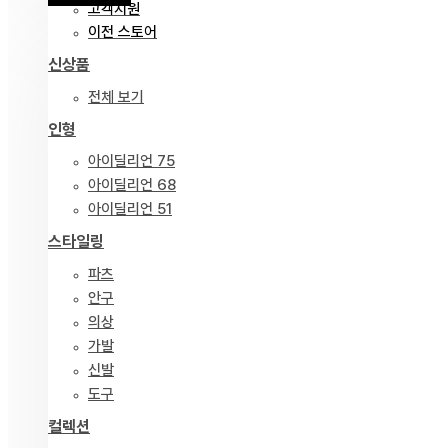
고객지원
이전 스토어
신상품
전체 보기
인형
아이딜리언 75
아이딜리언 68
아이딜리언 51
스타일링
파츠
안구
의상
가발
신발
도구
컬렉션