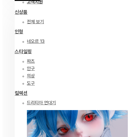
고객지원
신상품
전체 보기
인형
네오르 13
스타일링
파츠
안구
의상
도구
컬렉션
드리티아 연대기