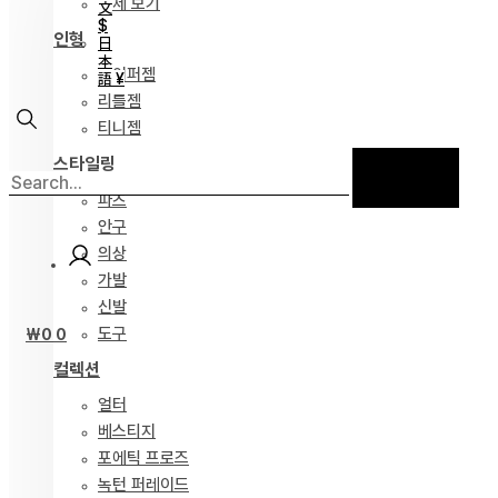
전체 보기
文
$
인형
日
本
하이퍼젬
語 ¥
리틀젬
티니젬
스타일링
파츠
안구
의상
가발
신발
도구
₩
0
0
컬렉션
얼터
베스티지
포에틱 프로즈
녹턴 퍼레이드