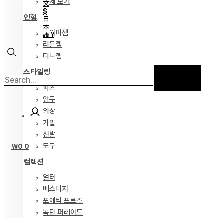
전체 보기
文
$
인형
日
本
하이퍼젬
語 ¥
리틀젬
티니젬
스타일링
파츠
안구
의상
가발
신발
도구
₩
0
0
컬렉션
얼터
베스티지
포에틱 프로즈
녹턴 퍼레이드