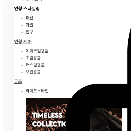
인형 스타일링
패션
가발
안구
인형 케어
메이크업용품
조립용품
커스텀용품
보관용품
굿즈
라이프스타일