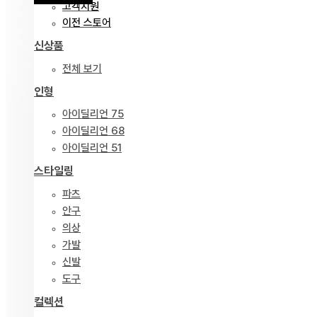
고객지원
이전 스토어
신상품
전체 보기
인형
아이딜리언 75
아이딜리언 68
아이딜리언 51
스타일링
파츠
안구
의상
가발
신발
도구
컬렉션