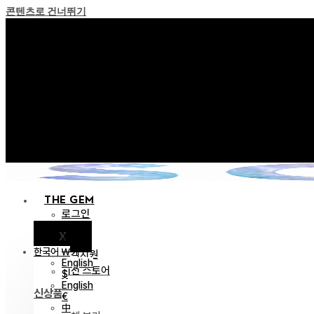
콘텐츠로 건너뛰기
+ 포인트 소멸 정책 
+ 이용약관 개정 사전 안내 (26년
+ NEW 녹턴 퍼레이드 컬렉션
+ NEW 베스티지 컬렉션을
+ NEW 얼터 컬렉션을 
THE GEM
로그인
X
공지
한국어 ￦
고객지원
English
이전 스토어
$
English
신상품
€
中