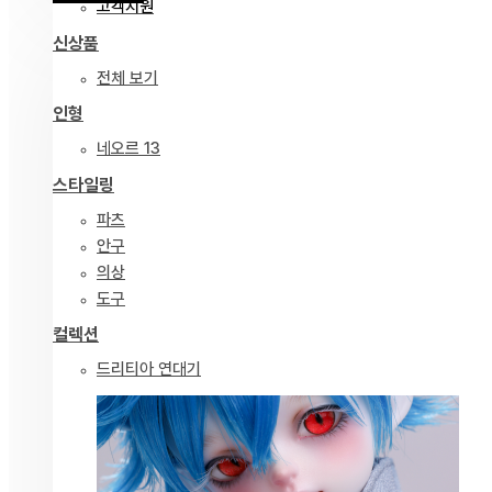
고객지원
신상품
전체 보기
인형
네오르 13
스타일링
파츠
안구
의상
도구
컬렉션
드리티아 연대기