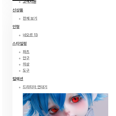
고객지원
신상품
전체 보기
인형
네오르 13
스타일링
파츠
안구
의상
도구
컬렉션
드리티아 연대기