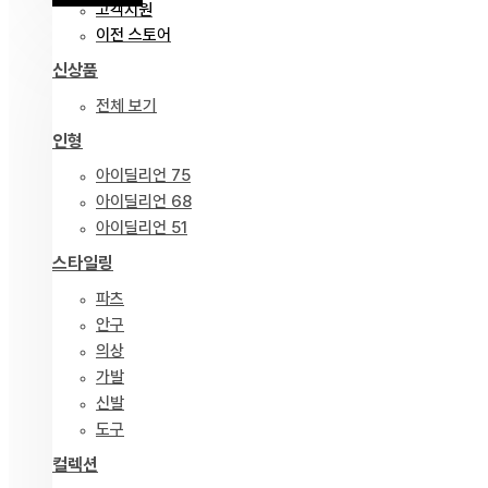
고객지원
이전 스토어
신상품
전체 보기
인형
아이딜리언 75
아이딜리언 68
아이딜리언 51
스타일링
파츠
안구
의상
가발
신발
도구
컬렉션