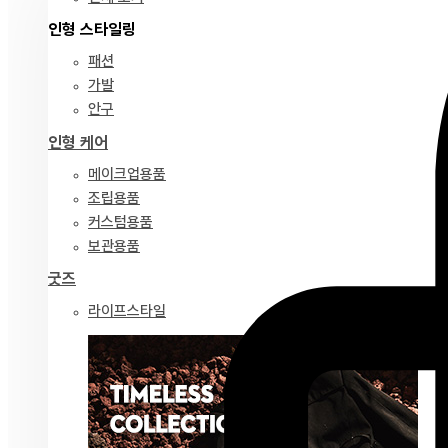
인형 스타일링
패션
가발
안구
인형 케어
메이크업용품
조립용품
커스텀용품
보관용품
굿즈
라이프스타일