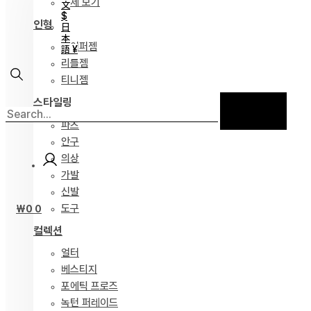
전체 보기
文
$
인형
日
本
하이퍼젬
語 ¥
리틀젬
티니젬
스타일링
파츠
안구
의상
가발
신발
도구
₩
0
0
컬렉션
얼터
베스티지
포에틱 프로즈
녹턴 퍼레이드