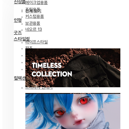
신상품
메이크업용품
조립용품
전체 보기
커스텀용품
인형
보관용품
네오르 13
굿즈
스타일링
라이프스타일
파츠
안구
의상
도구
컬렉션
드리티아 연대기