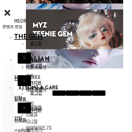
NEOR 13 BODY
콘텐츠 편집
THE GEM
로그인
공지
X
IDEALIAN
고객지원
로그인
이전 스토어
공지
SOOM EYES
신상품
X
고객지원
STYLING & CARE
전체 보기
이전 스토어
로그인
인형
신상품
공지
하이퍼젬
X
전체 보기
고객지원
리틀젬
인형
신상품
티니젬
아이딜리언 75
전체 보기
스타일링