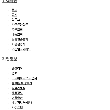
고객지원
문의
공지
블로그
자주묻는질문
주문조회
배송조회
정품인증조회
사용설명서
스킨컬러가이드
기업정보
숨코리아
연혁
크리에이티브 라운지
숨 예술적 공로자
지속가능성
채용정보
이용약관
개인정보처리방침
사이트맵