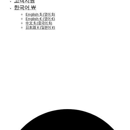
고객지원
한국어 ￦
English $
(
영어 $
)
English €
(
영어 €
)
中文 $
(
중국어 $
)
日本語 ¥
(
일본어 ¥
)
숨 통합 사이트 
뉴얼 안내
NOTICE