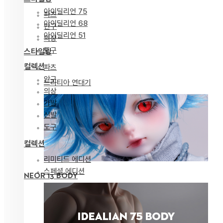
아이딜리언 75
파츠
아이딜리언 68
안구
아이딜리언 51
의상
도구
스타일링
컬렉션
파츠
안구
드리티아 연대기
의상
가발
신발
도구
컬렉션
리미티드 에디션
스페셜 에디션
NEOR 13 BODY