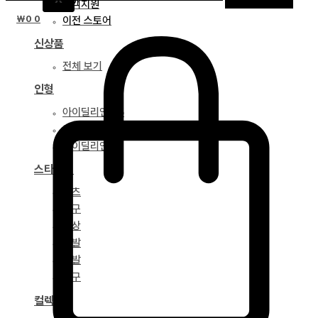
고객지원
₩
0
0
이전 스토어
신상품
전체 보기
인형
아이딜리언 75
아이딜리언 68
아이딜리언 51
스타일링
파츠
안구
의상
가발
신발
도구
컬렉션