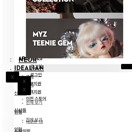
ARCHIVES
NEOR
로그인
IDEALIAN
로그인
공지
X
X
고객지원
공지
X
고객지원
신상품
이전 스토어
전체 보기
신상품
인형
전체 보기
네오르 13
인형
스타일링