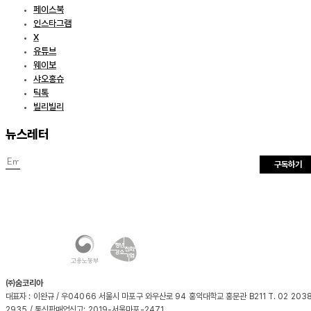
페이스북
인스타그램
X
유튜브
웨이보
샤오홍슈
틱톡
빌리빌리
뉴스레터
구독하기
㈜숨코리아
대표자 : 이완규 / 우04066 서울시 마포구 와우산로 94 홍익대학교 홍문관 B211 T. 02 203
2935 / 통신판매업신고: 2019-서울마포-2471