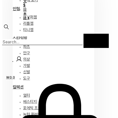
전체 보기
文
$
인형
日
本
하이퍼젬
語 ¥
리틀젬
티니젬
스타일링
파츠
안구
의상
가발
신발
₩
0
0
도구
컬렉션
얼터
베스티지
포에틱 프로즈
녹턴 퍼레이드