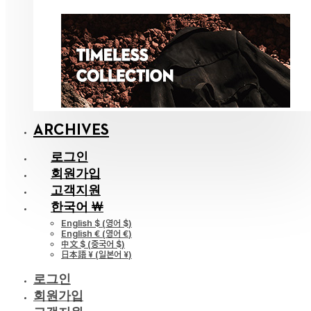
ARCHIVES
로그인
회원가입
고객지원
한국어 ￦
English $
(
영어 $
)
English €
(
영어 €
)
中文 $
(
중국어 $
)
日本語 ¥
(
일본어 ¥
)
로그인
회원가입