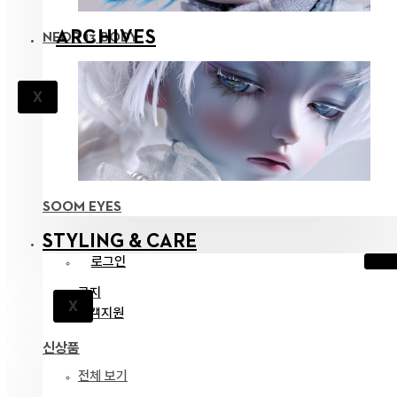
ARCHIVES
NEOR 13 BODY
X
SOOM EYES
STYLING & CARE
로그인
공지
X
고객지원
신상품
전체 보기