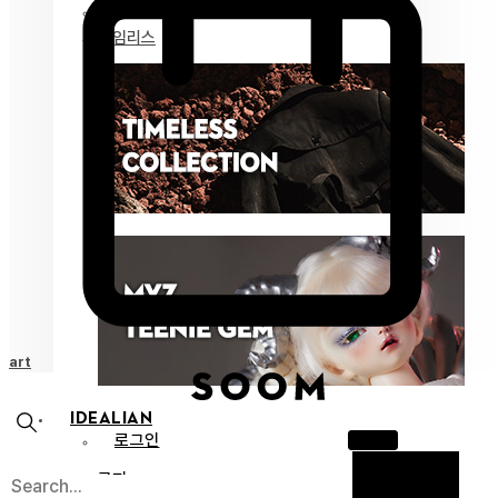
마이즈 젬
타임리스
Cart
IDEALIAN
로그인
공지
X