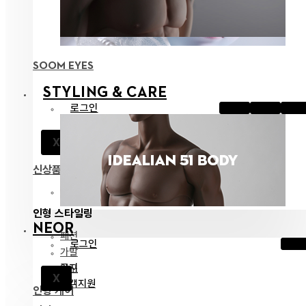
SOOM EYES
STYLING & CARE
로그인
공지
X
고객지원
신상품
전체 보기
인형 스타일링
NEOR
패션
로그인
가발
공지
안구
X
고객지원
인형 케어