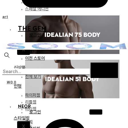
리미티드 에디션
스페셜 에디션
Cart
THE GEM
로그인
공지
X
고객지원
이전 스토어
신상품
전체 보기
₩
0
0
인형
하이퍼젬
리틀젬
NEOR
티니젬
로그인
스타일링
공지
X
파츠