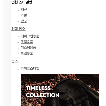
인형 스타일링
패션
가발
안구
인형 케어
메이크업용품
조립용품
커스텀용품
보관용품
굿즈
라이프스타일