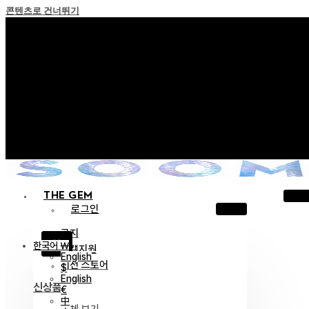
콘텐츠로 건너뛰기
+ 포인트 소멸 정책 시행 안내
+ 이용약관 개정 사전 안내 (26년 6월 13일 시행)
+ NEW 녹턴 퍼레이드 컬렉션을 만나보세요 !
+ NEW 베스티지 컬렉션을 만나보세요 !
+ NEW 얼터 컬렉션을 만나보세요 !
THE GEM
로그인
공지
X
한국어 ￦
고객지원
English
이전 스토어
$
English
신상품
€
中