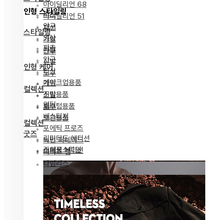
아이딜리언 68
인형 스타일링
파츠
아이딜리언 51
안구
패션
스타일링
의상
가발
파츠
가발
안구
안구
신발
인형 케어
의상
도구
메이크업용품
가발
컬렉션
조립용품
신발
얼터
커스텀용품
도구
베스티지
보관용품
컬렉션
포에틱 프로즈
굿즈
리미티드 에디션
녹턴 퍼레이드
라이프스타일
스페셜 에디션
마이즈 젬
타임리스