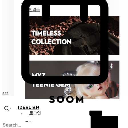
마이즈 젬
타임리스
Cart
IDEALIAN
로그인
공지
X