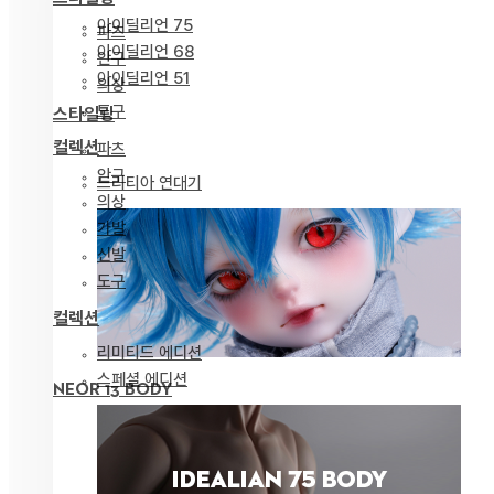
아이딜리언 75
파츠
아이딜리언 68
안구
아이딜리언 51
의상
도구
스타일링
컬렉션
파츠
안구
드리티아 연대기
의상
가발
신발
도구
컬렉션
리미티드 에디션
스페셜 에디션
NEOR 13 BODY