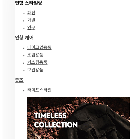
인형 스타일링
패션
가발
안구
인형 케어
메이크업용품
조립용품
커스텀용품
보관용품
굿즈
라이프스타일