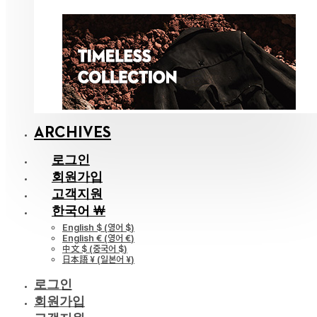
ARCHIVES
로그인
회원가입
고객지원
한국어 ￦
English $
(
영어 $
)
English €
(
영어 €
)
中文 $
(
중국어 $
)
日本語 ¥
(
일본어 ¥
)
로그인
회원가입