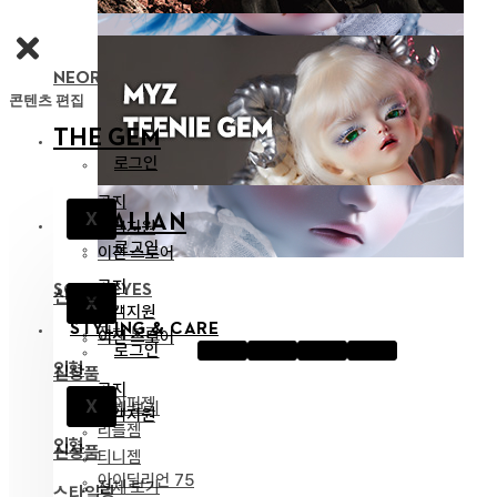
NEOR 13 BODY
콘텐츠 편집
THE GEM
로그인
공지
X
IDEALIAN
고객지원
로그인
이전 스토어
공지
SOOM EYES
신상품
X
고객지원
STYLING & CARE
전체 보기
이전 스토어
로그인
인형
신상품
공지
하이퍼젬
X
전체 보기
고객지원
리틀젬
인형
신상품
티니젬
아이딜리언 75
전체 보기
스타일링