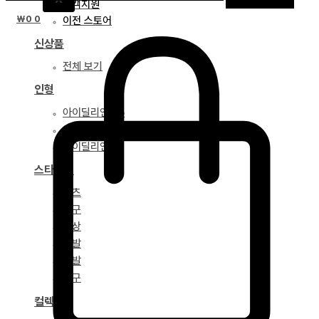
고객지원
₩
0
0
이전 스토어
신상품
전체 보기
인형
아이딜리언 75
아이딜리언 68
아이딜리언 51
스타일링
파츠
안구
의상
가발
신발
도구
컬렉션