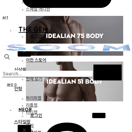
리미티드 에디션
스페셜 에디션
Cart
THE GEM
로그인
공지
X
고객지원
이전 스토어
신상품
전체 보기
₩
0
0
인형
하이퍼젬
리틀젬
NEOR
티니젬
로그인
스타일링
공지
X
파츠