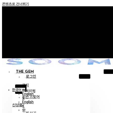
콘텐츠로 건너뛰기
+ 포인트 소멸 정책 시행 안내
+ 이용약관 개정 사전 안내 (26년 6월 13일 시행)
+ NEW 녹턴 퍼레이드 컬렉션을 만나보세요 !
+ NEW 베스티지 컬렉션을 만나보세요 !
+ NEW 얼터 컬렉션을 만나보세요 !
THE GEM
로그인
공지
X
한국어 ￦
고객지원
English
이전 스토어
$
English
신상품
€
中