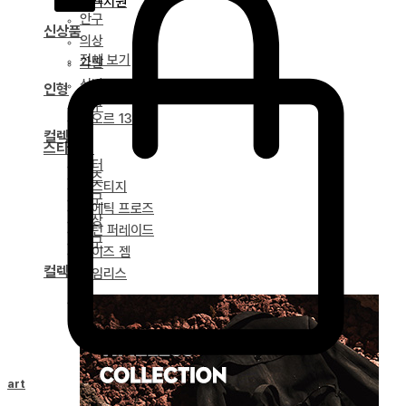
고객지원
안구
신상품
의상
전체 보기
가발
신발
인형
도구
네오르 13
컬렉션
스타일링
얼터
파츠
베스티지
안구
포에틱 프로즈
의상
녹턴 퍼레이드
도구
마이즈 젬
컬렉션
타임리스
드리티아 연대기
Cart