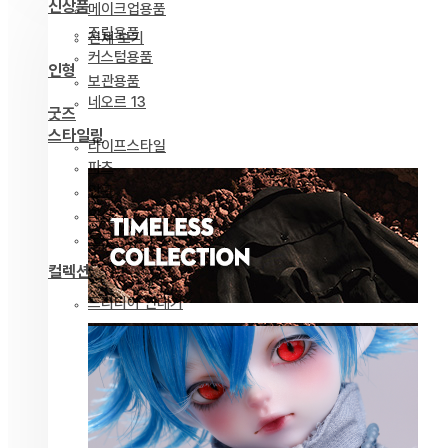
신상품
메이크업용품
조립용품
전체 보기
커스텀용품
인형
보관용품
네오르 13
굿즈
스타일링
라이프스타일
파츠
안구
의상
도구
컬렉션
드리티아 연대기