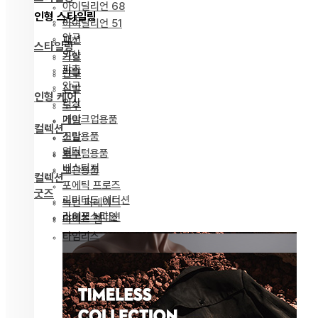
아이딜리언 68
인형 스타일링
파츠
아이딜리언 51
안구
패션
스타일링
의상
가발
파츠
가발
안구
안구
신발
인형 케어
의상
도구
메이크업용품
가발
컬렉션
조립용품
신발
얼터
커스텀용품
도구
베스티지
보관용품
컬렉션
포에틱 프로즈
굿즈
리미티드 에디션
녹턴 퍼레이드
라이프스타일
스페셜 에디션
마이즈 젬
타임리스