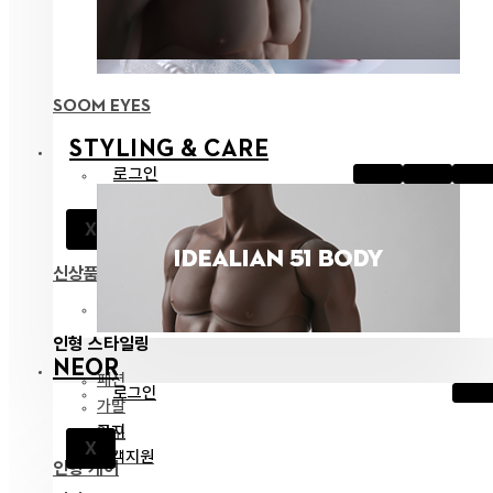
SOOM EYES
STYLING & CARE
로그인
공지
X
고객지원
신상품
전체 보기
인형 스타일링
NEOR
패션
로그인
가발
공지
안구
X
고객지원
인형 케어