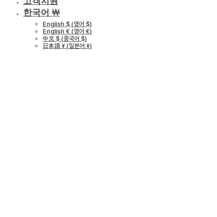
고객지원
한국어 ￦
English $
(
영어 $
)
English €
(
영어 €
)
中文 $
(
중국어 $
)
日本語 ¥
(
일본어 ¥
)
Mini Review: THE
GEM x HFW –
MINIATURE
COUTURE