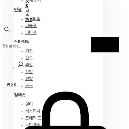
전체 보기
文
$
인형
日
本
하이퍼젬
語 ¥
리틀젬
티니젬
스타일링
파츠
안구
의상
가발
신발
₩
0
0
도구
컬렉션
얼터
베스티지
포에틱 프로즈
녹턴 퍼레이드