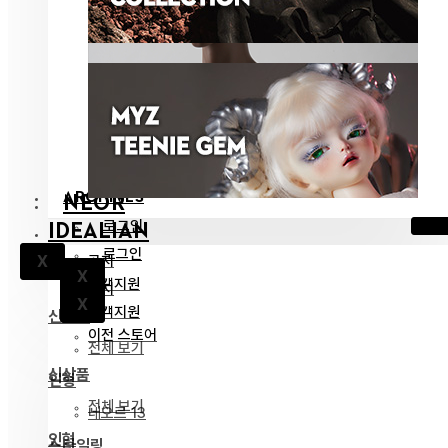
ARCHIVES
NEOR
로그인
IDEALIAN
로그인
공지
X
X
고객지원
공지
X
고객지원
신상품
이전 스토어
전체 보기
신상품
인형
전체 보기
네오르 13
인형
스타일링