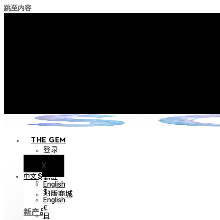
跳至内容
+ 关于实施积分失效
+ 使用条款修订事前通知（将于202
+ 新系列 Nocturne Parade 
+ 新系列 Vestige Coll
+ 新系列 Alter Colle
THE GEM
登录
X
通知
中文 $
帮助
English
旧版商城
$
English
€
新产品
日