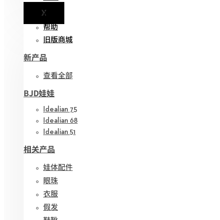
X
通知
帮助
旧版商城
新产品
查看全部
BJD娃娃
Idealian 75
Idealian 68
Idealian 51
相关产品
娃体配件
眼珠
衣服
假发
鞋靴