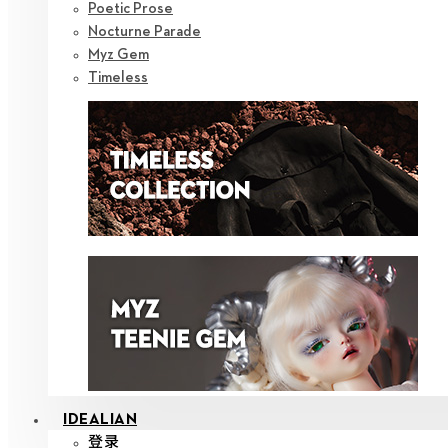
Poetic Prose
Nocturne Parade
Myz Gem
Timeless
IDEALIAN
登录