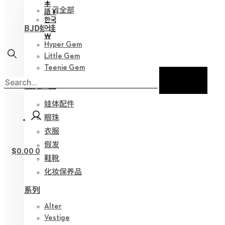
本
查看全部
語 ¥
한국
BJD娃娃
어
￦
Hyper Gem
Little Gem
Teenie Gem
相关产品
娃体配件
眼珠
衣服
假发
$
0.00
0
鞋靴
化妆保养品
系列
Alter
Vestige