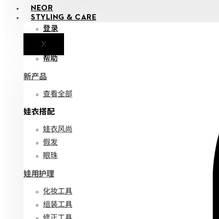
NEOR
STYLING & CARE
登录
X
通知
帮助
新产品
查看全部
娃衣搭配
娃衣风尚
假发
眼珠
娃用护理
化妆工具
组装工具
修正工具