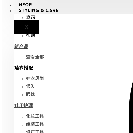
NEOR
STYLING & CARE
登录
X
通知
帮助
新产品
查看全部
娃衣搭配
娃衣风尚
假发
眼珠
娃用护理
化妆工具
组装工具
修正工具