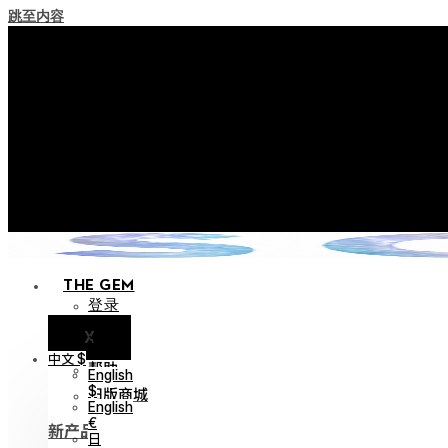
跳至内容
+ 关于实施积分失效
+ 使用条款修订事前通知（将于202
+ 新系列 Nocturne Parade 
+ 新系列 Vestige Coll
+ 新系列 Alter Colle
THE GEM
登录
X
通知
中文 $
帮助
English
旧版商城
$
English
€
新产品
日