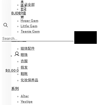
本
查看全部
語 ¥
한국
BJD娃娃
어
￦
Hyper Gem
Little Gem
Teenie Gem
相关产品
娃体配件
眼珠
衣服
假发
$
0.00
0
鞋靴
化妆保养品
系列
Alter
Vestige