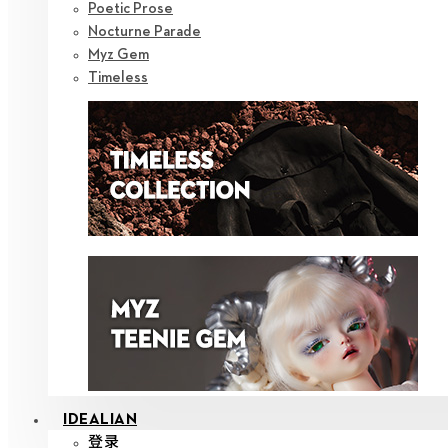
Poetic Prose
Nocturne Parade
Myz Gem
Timeless
IDEALIAN
登录