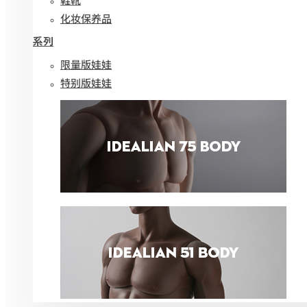
化妆保养品
系列
限量版娃娃
特别版娃娃