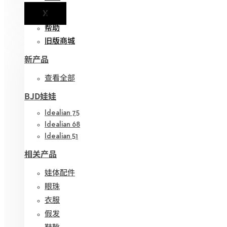
X
通知
帮助
旧版商城
新产品
查看全部
BJD娃娃
Idealian 75
Idealian 68
Idealian 51
相关产品
娃体配件
眼珠
衣服
假发
鞋靴