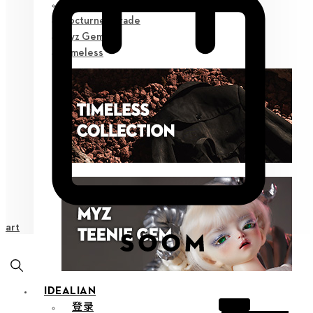
Poetic Prose
Nocturne Parade
Myz Gem
Timeless
Cart
IDEALIAN
登录