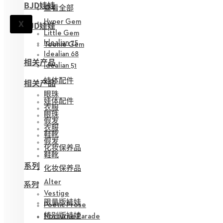
BJD娃娃
查看全部
Hyper Gem
X
BJD娃娃
Little Gem
Idealian 75
Teenie Gem
Idealian 68
相关产品
Idealian 51
娃体配件
相关产品
眼珠
娃体配件
衣服
眼珠
假发
衣服
鞋靴
假发
化妆保养品
鞋靴
系列
化妆保养品
Alter
系列
Vestige
限量版娃娃
Poetic Prose
特别版娃娃
Nocturne Parade