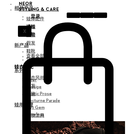
NEOR
相关产品
STYLING & CARE
登录
娃体配件
通知
眼珠
X
帮助
衣服
假发
新产品
鞋靴
查看全部
化妆保养品
娃衣搭配
系列
娃衣风尚
Alter
假发
Vestige
眼珠
Poetic Prose
Nocturne Parade
娃用护理
Myz Gem
化妆工具
Timeless
组装工具
修正工具