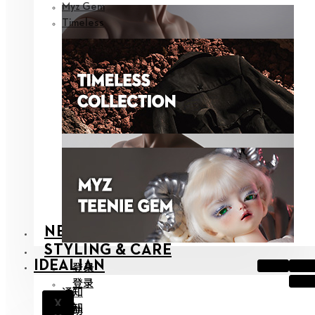
Myz Gem
Timeless
NEOR
STYLING & CARE
IDEALIAN
登录
登录
通知
X
通知
帮助