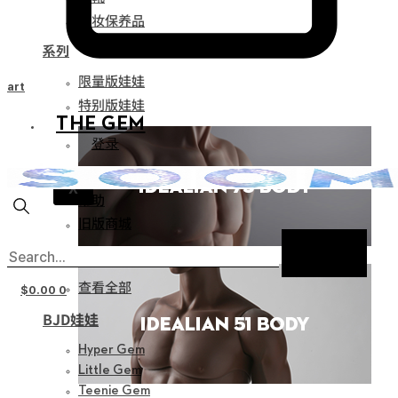
化妆保养品
系列
限量版娃娃
Cart
特别版娃娃
THE GEM
登录
通知
X
帮助
旧版商城
新产品
查看全部
$
0.00
0
BJD娃娃
Hyper Gem
Little Gem
Teenie Gem