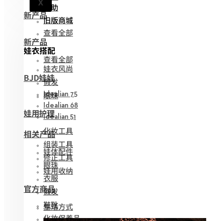
X
帮助
新产品
旧版商城
查看全部
新产品
娃衣搭配
查看全部
娃衣风尚
BJD娃娃
假发
眼珠
Idealian 75
Idealian 68
娃用护理
Idealian 51
化妆工具
相关产品
组装工具
娃体配件
修正工具
眼珠
娃用收纳
衣服
官方商品
假发
鞋靴
生活方式
化妆保养品