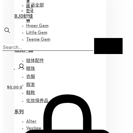
本
查看全部
語 ¥
한국
BJD娃娃
어
￦
Hyper Gem
Little Gem
Teenie Gem
相关产品
娃体配件
眼珠
衣服
假发
$
0.00
0
鞋靴
化妆保养品
系列
Alter
Vestige