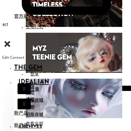
娃用收纳
官方商品
Cart
生活方式
Edit Content
THE GEM
登录
IDEALIAN
通知
登录
X
帮助
通知
旧版商城
X
帮助
新产品
旧版商城
查看全部
新产品
ARCHIVES