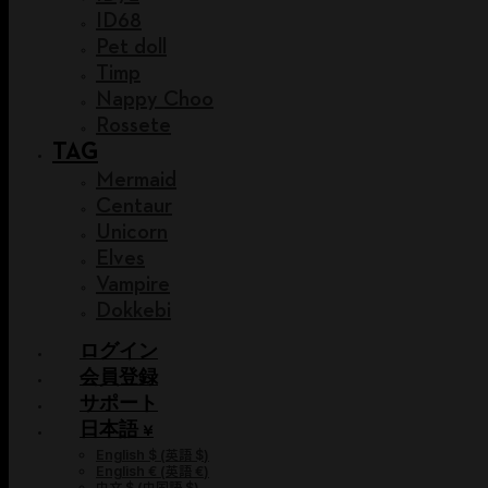
ID68
Pet doll
Timp
Nappy Choo
Rossete
TAG
Mermaid
Centaur
Unicorn
Elves
Vampire
Dokkebi
ログイン
会員登録
サポート
日本語 ¥
English $
(
英語 $
)
English €
(
英語 €
)
中文 $
(
中国語 $
)