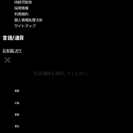
持続可能性
採用情報
利用規約
個人情報処理方針
サイトマップ
言語/通貨
日本語/JPY
コンテンツの編集
言語/通貨を選択してください。
한국어 / KRW (￦)
中文 / USD ($)
English / USD ($)
English / EUR (€)