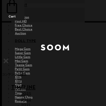
EVENT
Raffle
Cart
Exhibition
Post MD
Free Choice
Best Choice
Auction
DOLL TYPE
Mega Gem
Super Gem
Little Gem
Mini Gem
Teenie Gem
Petit Gem
Bebe Gem
コンテンツの編集
ID75
ID72
ID68
TIMELINE
Pet doll
2023
Timp
Nappy Choo
2022
Rossete
2021