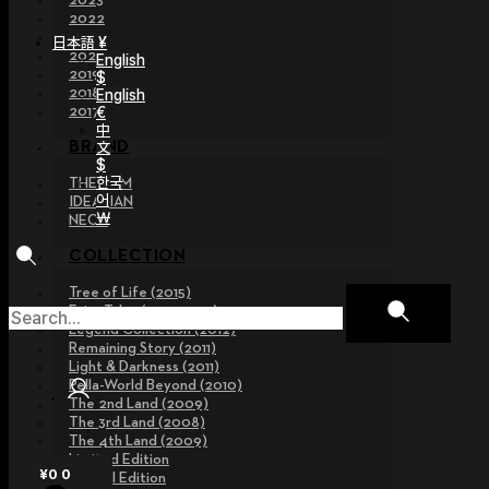
2023
2022
2021
日本語 ¥
2020
English
2019
$
2018
English
€
2017
中
文
BRAND
$
한국
THE GEM
어
IDEALIAN
￦
NEOR
COLLECTION
Tree of Life (2015)
Fairy Tales (2013~2015)
Legend Collection (2012)
Remaining Story (2011)
Light & Darkness (2011)
Pella-World Beyond (2010)
The 2nd Land (2009)
The 3rd Land (2008)
The 4th Land (2009)
Limited Edition
¥
0
0
Special Edition