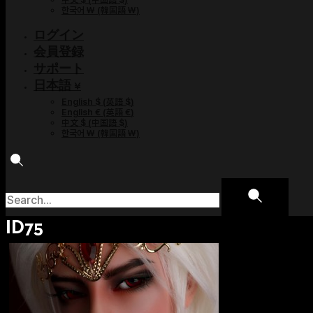
한국어 ￦
(
韓国語 ￦
)
ログイン
会員登録
サポート
日本語 ¥
English $
(
英語 $
)
English €
(
英語 €
)
中文 $
(
中国語 $
)
한국어 ￦
(
韓国語 ￦
)
ID75