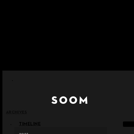
内容をスキップ
+ ポイント消滅ポリシー施行のご案内
+ 利用規約改正の事前案内（2026年6月13日施行）
+ NEW Nocturneパレードコレクションをご確認ください。
+ NEW Vestigeコレクションをご確認ください。
+ NEW Alterコレクションをご確認ください。
ARCHIVES
TIMELINE