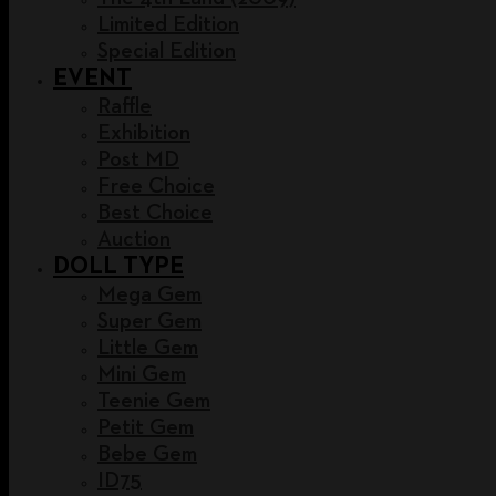
Limited Edition
Special Edition
EVENT
Raffle
Exhibition
Post MD
Free Choice
Best Choice
Auction
DOLL TYPE
Mega Gem
Super Gem
Little Gem
Mini Gem
Teenie Gem
Petit Gem
Bebe Gem
ID75