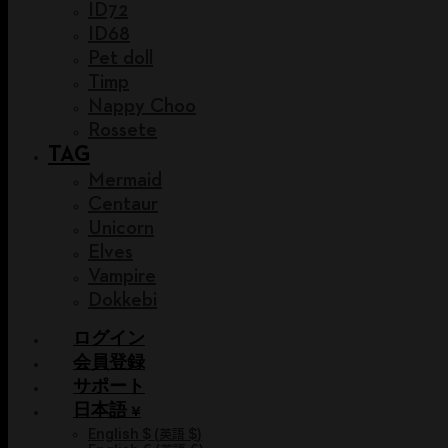
ID72
ID68
Pet doll
Timp
Nappy Choo
Rossete
TAG
Mermaid
Centaur
Unicorn
Elves
Vampire
Dokkebi
ログイン
会員登録
サポート
日本語 ¥
English $
(
英語 $
)