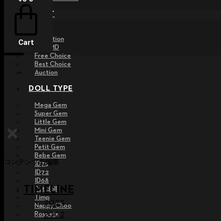
EVENT
Raffle
Exhibition
Cart
Post MD
Free Choice
Best Choice
Auction
DOLL TYPE
Mega Gem
Super Gem
Little Gem
Mini Gem
Teenie Gem
Petit Gem
Bebe Gem
コンテンツの編集
ID75
ID72
ID68
TIMELINE
Pet doll
Timp
2023
Nappy Choo
2022
Rossete