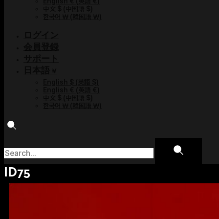
English €
(
英語 €
)
中文 $
(
中国語 $
)
한국어 ￦
(
韓国語 ￦
)
ログイン
会員登録
サポート
日本語 ¥
English $
(
英語 $
)
English €
(
英語 €
)
中文 $
(
中国語 $
)
한국어 ￦
(
韓国語 ￦
)
ID75