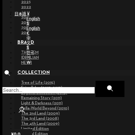
2023
2022
2021
日本語 ¥
2020
English
2019
$
2018
English
2017
€
中
BRAND
文
$
한국
THE GEM
어
IDEALIAN
￦
NEOR
COLLECTION
Tree of Life (2015)
Fairy Tales (2013~2015)
Legend Collection (2012)
Remaining Story (2011)
Light & Darkness (2011)
Pella-World Beyond (2010)
The 2nd Land (2009)
The 3rd Land (2008)
The 4th Land (2009)
Limited Edition
Special Edition
¥
0
0