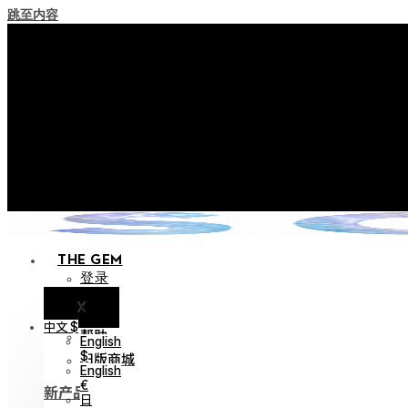
跳至内容
+ 关于实施积分失效
+ 使用条款修订事前通知（将于202
+ 新系列 Nocturne Parade 
+ 新系列 Vestige Coll
+ 新系列 Alter Colle
THE GEM
登录
X
通知
中文 $
帮助
English
旧版商城
$
English
€
新产品
日