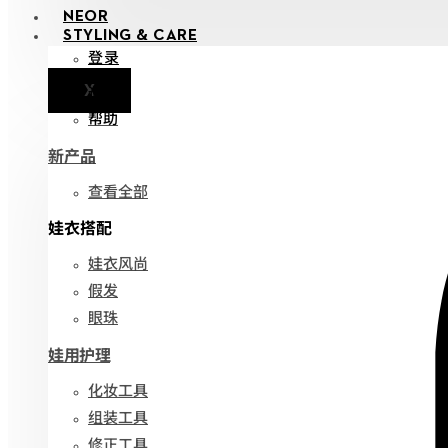
NEOR
STYLING & CARE
登录
X
通知
帮助
新产品
查看全部
娃衣搭配
娃衣风尚
假发
眼珠
娃用护理
化妆工具
组装工具
修正工具