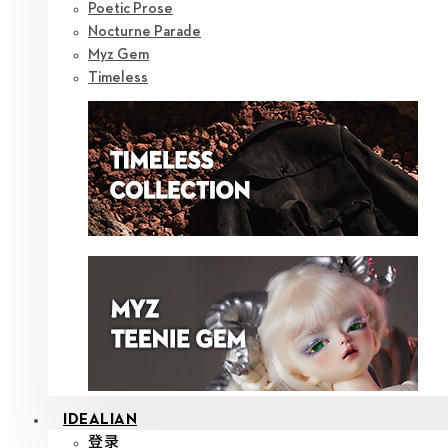
Poetic Prose
Nocturne Parade
Myz Gem
Timeless
IDEALIAN
登录