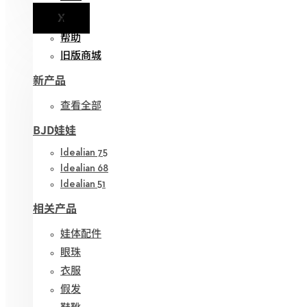
X
通知
帮助
旧版商城
新产品
查看全部
BJD娃娃
Idealian 75
Idealian 68
Idealian 51
相关产品
娃体配件
眼珠
衣服
假发
鞋靴