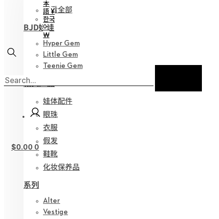
本
查看全部
語 ¥
한국
BJD娃娃
어
￦
Hyper Gem
Little Gem
Teenie Gem
相关产品
娃体配件
眼珠
衣服
假发
$
0.00
0
鞋靴
化妆保养品
系列
Alter
Vestige