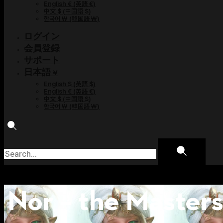
English €
(
英語 €
)
中文 $
(
中国語 $
)
한국어 ￦
(
韓国語 ￦
)
ログイン
会員登録
サポート
日本語 ¥
English $
(
英語 $
)
English €
(
英語 €
)
中文 $
(
中国語 $
)
한국어 ￦
(
韓国語 ￦
)
Nor – the Master