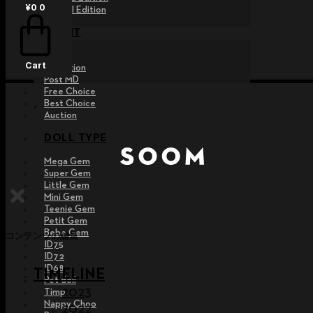
¥
0
0
Special Edition
EVENT
Raffle
Cart
Exhibition
Post MD
Free Choice
Best Choice
Auction
DOLL TYPE
Mega Gem
Super Gem
Little Gem
Mini Gem
Teenie Gem
Petit Gem
Bebe Gem
コンテンツの編集
ID75
ID72
ID68
TIMELINE
Pet doll
2023
Timp
Nappy Choo
2022