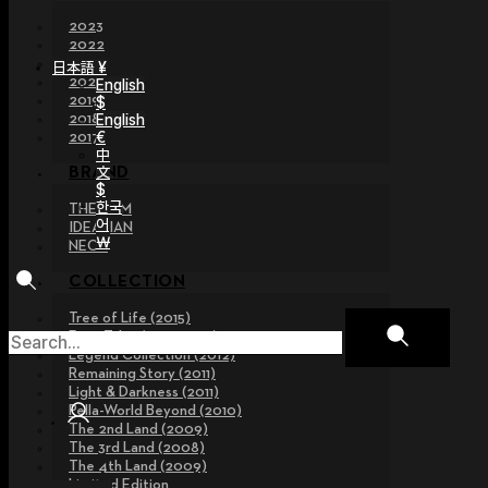
2023
2022
2021
日本語 ¥
2020
English
2019
$
2018
English
€
2017
中
文
BRAND
$
한국
THE GEM
어
IDEALIAN
￦
NEOR
COLLECTION
Tree of Life (2015)
Fairy Tales (2013~2015)
Legend Collection (2012)
Remaining Story (2011)
Light & Darkness (2011)
Pella-World Beyond (2010)
The 2nd Land (2009)
The 3rd Land (2008)
The 4th Land (2009)
Limited Edition