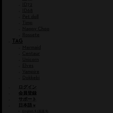
ID72
ID68
Pet doll
Timp
Nappy Choo
Rossete
TAG
Mermaid
Centaur
Unicorn
Elves
Vampire
Dokkebi
ログイン
会員登録
サポート
日本語 ¥
English $
(
英語 $
)