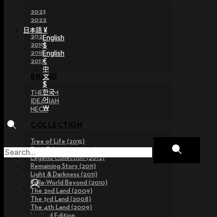
2023
2022
2021
日本語 ¥
2020
English
2019
$
2018
English
€
2017
中
文
BRAND
$
한국
THE GEM
어
IDEALIAN
￦
NEOR
COLLECTION
Tree of Life (2015)
Fairy Tales (2013~2015)
Legend Collection (2012)
Remaining Story (2011)
Light & Darkness (2011)
Pella-World Beyond (2010)
The 2nd Land (2009)
The 3rd Land (2008)
The 4th Land (2009)
Limited Edition