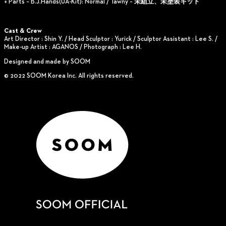
+ Parts – B.J.Hands(UA-Kit): Normal / Tawny – 未組立、未塗装キット
Cast & Crew
Art Director : Shin Y. / Head Sculptor : Yurick / Sculptor Assistant : Lee S. /
Make-up Artist : AGANOS / Photograph : Lee H.
Designed and made by SOOM
© 2022 SOOM Korea Inc. All rights reserved.