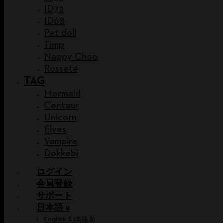
ID72
ID68
Pet doll
Timp
Nappy Choo
Rossete
TAG
Mermaid
Centaur
Unicorn
Elves
Vampire
Dokkebi
ログイン
会員登録
サポート
日本語 ¥
English $
(
英語 $
)