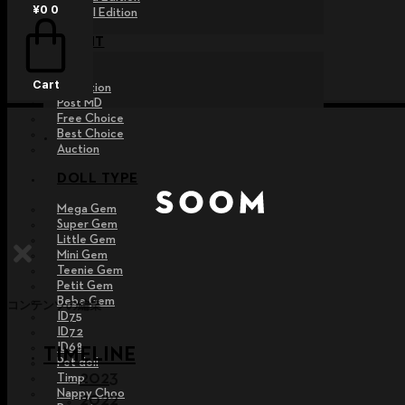
¥
0
0
Special Edition
EVENT
Raffle
Cart
Exhibition
Post MD
Free Choice
Best Choice
Auction
DOLL TYPE
Mega Gem
Super Gem
Little Gem
Mini Gem
Teenie Gem
Petit Gem
Bebe Gem
コンテンツの編集
ID75
ID72
ID68
TIMELINE
Pet doll
2023
Timp
Nappy Choo
2022