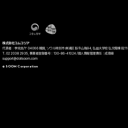
株式会社コムコリア
代表者：李完圭/〒04066 韓国, ソウル特別市 麻浦区 臥牛山路94, 弘益大学校 弘文館棟 B211
T. 02 2038 2935, 事業者登録番号：130-86-41024 /個人情報管理責任：成南植
support@dollsoom.com
© SOOM Corporation