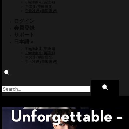
English €
(
英語 €
)
中文 $
(
中国語 $
)
한국어 ￦
(
韓国語 ￦
)
ログイン
会員登録
サポート
日本語 ¥
English $
(
英語 $
)
English €
(
英語 €
)
中文 $
(
中国語 $
)
한국어 ￦
(
韓国語 ￦
)
Unforgettable –