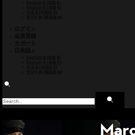
English $
(
英語 $
)
English €
(
英語 €
)
中文 $
(
中国語 $
)
한국어 ￦
(
韓国語 ￦
)
ログイン
会員登録
サポート
日本語 ¥
English $
(
英語 $
)
English €
(
英語 €
)
中文 $
(
中国語 $
)
한국어 ￦
(
韓国語 ￦
)
Marc