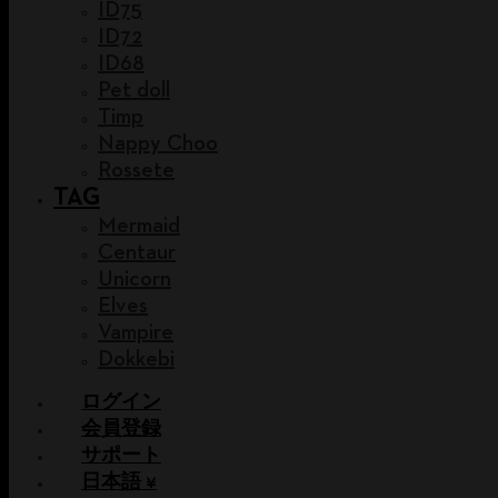
ID75
ID72
ID68
Pet doll
Timp
Nappy Choo
Rossete
TAG
Mermaid
Centaur
Unicorn
Elves
Vampire
Dokkebi
ログイン
会員登録
サポート
日本語 ¥