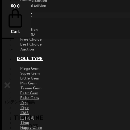
Limited Edition
Special Edition
¥
0
0
EVENT
Raffle
Exhibition
Cart
Post MD
Free Choice
Best Choice
Auction
DOLL TYPE
Mega Gem
Super Gem
Little Gem
Mini Gem
Teenie Gem
Petit Gem
Bebe Gem
コンテンツの編集
ID75
ID72
ID68
TIMELINE
Pet doll
Timp
2023
Nappy Choo