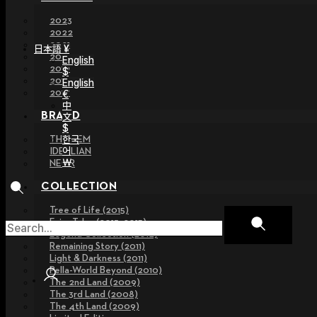
2023
2022
2021
日本語 ¥
2020
English
2019
$
2018
English
2017
€
中
BRAND
文
$
한국
THE GEM
어
IDEALIAN
￦
NEOR
COLLECTION
Tree of Life (2015)
Fairy Tales (2013~2015)
Legend Collection (2012)
Remaining Story (2011)
Light & Darkness (2011)
Pella-World Beyond (2010)
The 2nd Land (2009)
The 3rd Land (2008)
The 4th Land (2009)