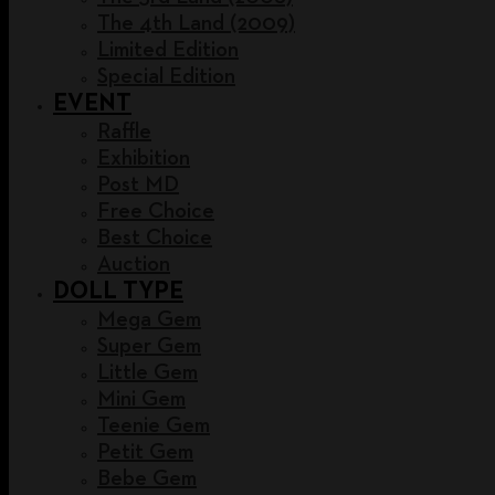
The 4th Land (2009)
Limited Edition
Special Edition
EVENT
Raffle
Exhibition
Post MD
Free Choice
Best Choice
Auction
DOLL TYPE
Mega Gem
Super Gem
Little Gem
Mini Gem
Teenie Gem
Petit Gem
Bebe Gem