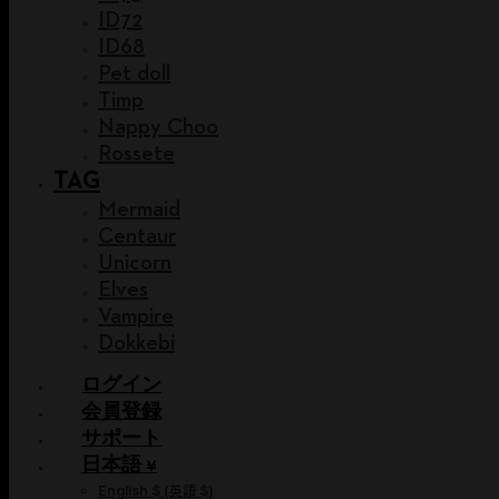
ID72
ID68
Pet doll
Timp
Nappy Choo
Rossete
TAG
Mermaid
Centaur
Unicorn
Elves
Vampire
Dokkebi
ログイン
会員登録
サポート
日本語 ¥
English $
(
英語 $
)