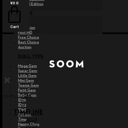
¥
0
0
Special Edition
EVENT
Raffle
Cart
Exhibition
Post MD
Free Choice
Best Choice
Auction
DOLL TYPE
Mega Gem
Super Gem
Little Gem
Mini Gem
Teenie Gem
Petit Gem
Bebe Gem
コンテンツの編集
ID75
ID72
ID68
TIMELINE
Pet doll
2023
Timp
Nappy Choo
2022