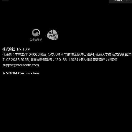
株式会社コムコリア
代表者：李完圭/〒04066 韓国, ソウル特別市 麻浦区 臥牛山路94, 弘益大学校 弘文館棟 B211
T. 02 2038 2935, 事業者登録番号：130-86-41024 /個人情報管理責任：成南植
support@dollsoom.com
© SOOM Corporation