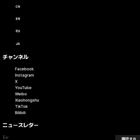
中文 / USD ($)
English / USD ($)
English / EUR (€)
日本語 / JPY (￥)
チャンネル
Facebook
Instagram
X
YouTube
Weibo
Xiaohongshu
TikTok
Bilibili
ニュースレター
購読する