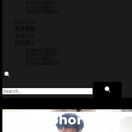
English €
(
英語 €
)
中文 $
(
中国語 $
)
한국어 ￦
(
韓国語 ￦
)
ログイン
会員登録
サポート
日本語 ¥
English $
(
英語 $
)
English €
(
英語 €
)
中文 $
(
中国語 $
)
한국어 ￦
(
韓国語 ￦
)
Euphoria –