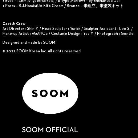
+ Eyes – 14mm A-Type(Narrow) / B-Type(Narrow) – by Enchanted Doll
+ Parts – B.J.Hands(UA-Kit): Cream / Bronze – 未組立、未塗装キット
Cast & Crew
Art Director : Shin Y. / Head Sculptor : Yurick / Sculptor Assistant : Lee S. /
Make-up Artist : AGANOS / Costume Design : Yoo Y. / Photograph : Gentle
Designed and made by SOOM
© 2022 SOOM Korea Inc. All rights reserved.