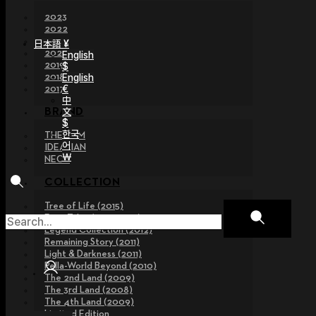
2023
2022
2021
日本語 ¥
2020
English
2019
$
2018
English
€
2017
中
文
BRAND
$
한국
THE GEM
어
IDEALIAN
￦
NEOR
COLLECTION
Tree of Life (2015)
Fairy Tales (2013~2015)
Legend Collection (2012)
Remaining Story (2011)
Light & Darkness (2011)
Pella-World Beyond (2010)
The 2nd Land (2009)
The 3rd Land (2008)
The 4th Land (2009)
Limited Edition