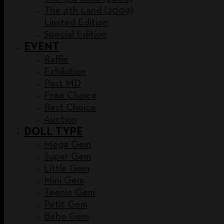
The 4th Land (2009)
Limited Edition
Special Edition
EVENT
Raffle
Exhibition
Post MD
Free Choice
Best Choice
Auction
DOLL TYPE
Mega Gem
Super Gem
Little Gem
Mini Gem
Teenie Gem
Petit Gem
Bebe Gem