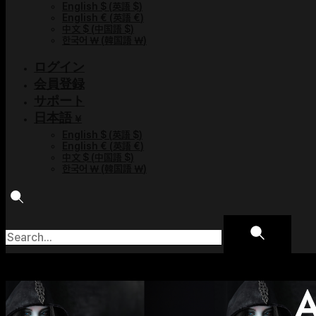
English $
(
英語 $
)
English €
(
英語 €
)
中文 $
(
中国語 $
)
한국어 ￦
(
韓国語 ￦
)
ログイン
会員登録
サポート
日本語 ¥
English $
(
英語 $
)
English €
(
英語 €
)
中文 $
(
中国語 $
)
한국어 ￦
(
韓国語 ￦
)
A