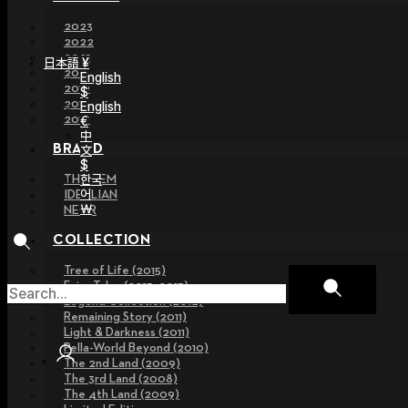
2023
2022
2021
日本語 ¥
2020
English
2019
$
2018
English
2017
€
中
BRAND
文
$
한국
THE GEM
어
IDEALIAN
￦
NEOR
COLLECTION
Tree of Life (2015)
Fairy Tales (2013~2015)
Legend Collection (2012)
Remaining Story (2011)
Light & Darkness (2011)
Pella-World Beyond (2010)
The 2nd Land (2009)
The 3rd Land (2008)
The 4th Land (2009)