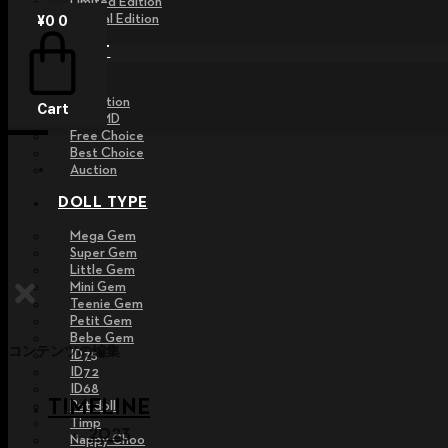
Limited Edition
Special Edition
¥
0
0
EVENT
Raffle
Exhibition
Cart
Post MD
Free Choice
Best Choice
Auction
DOLL TYPE
Mega Gem
Super Gem
Little Gem
Mini Gem
Teenie Gem
Petit Gem
Bebe Gem
コンテンツの編集
ID75
ID72
ID68
TIMELINE
Pet doll
Timp
2023
Nappy Choo