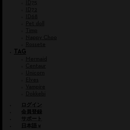
ID75
ID72
ID68
Pet doll
Timp
Nappy Choo
Rossete
TAG
Mermaid
Centaur
Unicorn
Elves
Vampire
Dokkebi
ログイン
会員登録
サポート
日本語 ¥