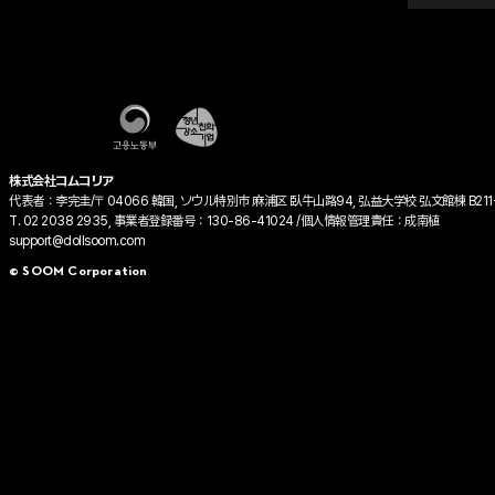
株式会社コムコリア
代表者：李完圭/〒04066 韓国, ソウル特別市 麻浦区 臥牛山路94, 弘益大学校 弘文館棟 B211
T. 02 2038 2935, 事業者登録番号：130-86-41024 /個人情報管理責任：成南植
support@dollsoom.com
© SOOM Corporation