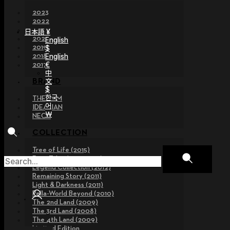
2023
2022
2021
日本語 ¥
2020
English
2019
$
2018
English
€
2017
中
文
BRAND
$
한국
THE GEM
어
IDEALIAN
￦
NEOR
COLLECTION
Tree of Life (2015)
Fairy Tales (2013~2015)
Legend Collection (2012)
Remaining Story (2011)
Light & Darkness (2011)
Pella-World Beyond (2010)
The 2nd Land (2009)
The 3rd Land (2008)
The 4th Land (2009)
Limited Edition