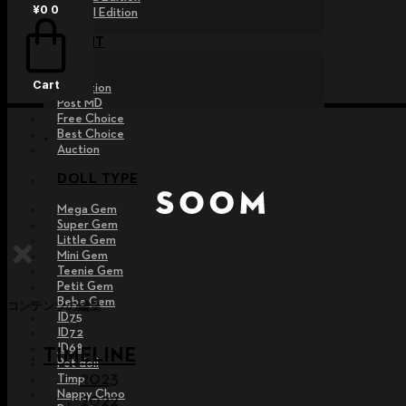
¥
0
0
Special Edition
EVENT
Raffle
Cart
Exhibition
Post MD
Free Choice
Best Choice
Auction
DOLL TYPE
Mega Gem
Super Gem
Little Gem
Mini Gem
Teenie Gem
Petit Gem
Bebe Gem
コンテンツの編集
ID75
ID72
ID68
TIMELINE
Pet doll
2023
Timp
Nappy Choo
2022