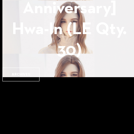
Anniversary]
Hwa-In (LE Qty.
30)
ARCHIVES