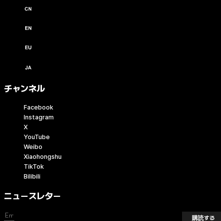
中文 / USD ($)
English / USD ($)
English / EUR (€)
日本語 / JPY (￥)
チャンネル
Facebook
Instagram
X
YouTube
Weibo
Xiaohongshu
TikTok
Bilibili
ニュースレター
購読する