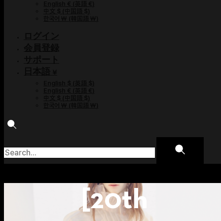
English €
(
英語 €
)
中文 $
(
中国語 $
)
한국어 ￦
(
韓国語 ￦
)
ログイン
会員登録
サポート
日本語 ¥
English $
(
英語 $
)
English €
(
英語 €
)
中文 $
(
中国語 $
)
한국어 ￦
(
韓国語 ￦
)
[20th