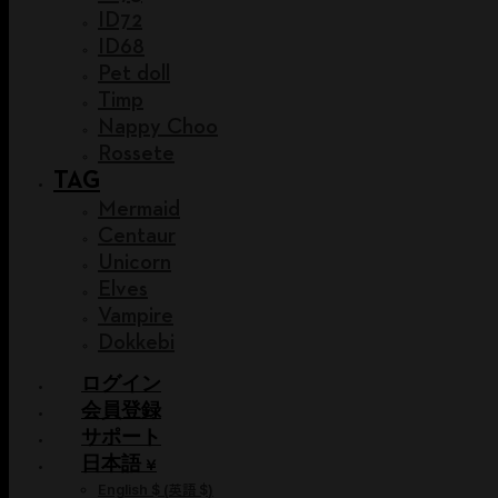
ID72
ID68
Pet doll
Timp
Nappy Choo
Rossete
TAG
Mermaid
Centaur
Unicorn
Elves
Vampire
Dokkebi
ログイン
会員登録
サポート
日本語 ¥
English $
(
英語 $
)