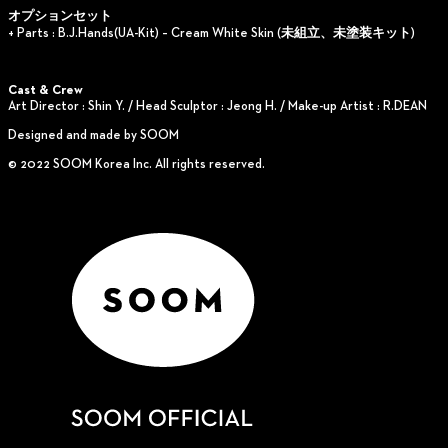
オプションセット
+ Parts : B.J.Hands(UA-Kit) – Cream White Skin (未組立、未塗装キット)
Cast & Crew
Art Director : Shin Y. / Head Sculptor : Jeong H. / Make-up Artist : R.DEAN
Designed and made by SOOM
© 2022 SOOM Korea Inc. All rights reserved.